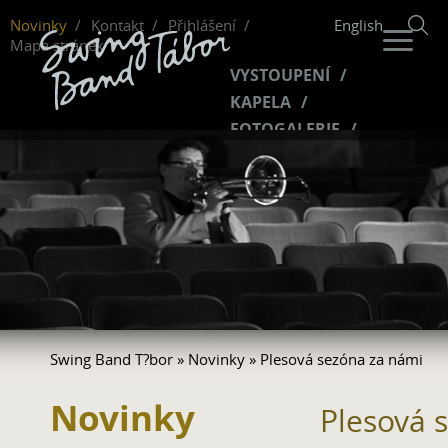
Novinky
Kontakt
Přihlášení
English
Mapa stránek
VYSTOUPENÍ
KAPELA
FOTOGALERIE
HUDBA
VIDEO
FANKLUB
Swing Band T?bor
»
Novinky
» Plesová sezóna za námi
Novinky
Plesová 