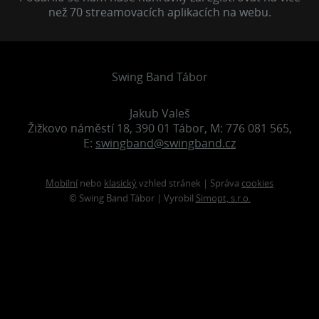
než 70 streamovacích aplikacích na webu.
Swing Band Tábor
Jakub Valeš
Žižkovo náměstí 18, 390 01 Tábor, M: 776 081 565,
E:
swingband@swingband.cz
Mobilní
nebo
klasický
vzhled stránek | Správa
cookies
© Swing Band Tábor | Vyrobil
Simopt, s.r.o.