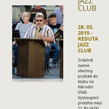
JAZZ
CLUB
28. 03.
2015 -
REDUTA
JAZZ
CLUB
Srdečně
zveme
všechny
pražské do
klubu na
Národní
třídě.
Vystoupení
probíhá mezi
21:30-24:00