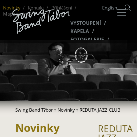
Novinky
Kontakt
Přihlášení
English
Mapa stránek
VYSTOUPENÍ
KAPELA
FOTOGALERIE
HUDBA
VIDEO
FANKLUB
Swing Band T?bor
»
Novinky
» REDUTA JAZZ CLUB
Novinky
REDUTA