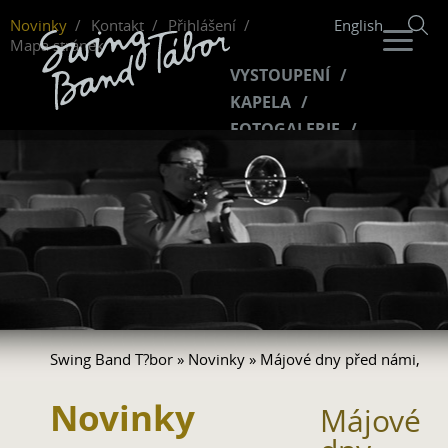
Novinky
Kontakt
Přihlášení
English
Mapa stránek
VYSTOUPENÍ
KAPELA
FOTOGALERIE
HUDBA
VIDEO
FANKLUB
Swing Band T?bor
»
Novinky
» Májové dny před námi,
Novinky
Májové