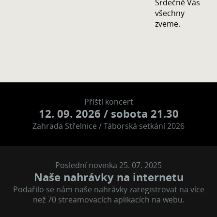
Srdečně Vás
všechny
zveme.
Příští koncert
12. 09. 2026
/ sobota 21.30
Zahrada Střelnice / Táborská setkání 2026
Poslední novinka 25. 07. 2025
Naše nahrávky na internetu
Podařilo se nám naše nahrávky zaregistrovat na více
než 70 streamovacích aplikacích na webu.