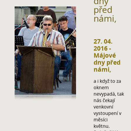
dny
před
námi,
27. 04.
2016 -
Májové
dny před
námi,
a i když to za
oknem
nevypadá, tak
nás čekají
venkovní
vystoupení v
měsíci
květnu.