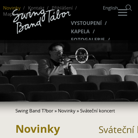
Novinky
Kontakt
Přihlášení
English
Mapa stránek
VYSTOUPENÍ
KAPELA
FOTOGALERIE
HUDBA
VIDEO
FANKLUB
Swing Band T?bor
»
Novinky
» Sváteční koncert
Novinky
Sváteční