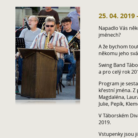
25. 04. 2019
Napadlo Vás někdy
jménech?
A že bychom tout
někomu jeho svá
Swing Band Tábo
a pro celý rok 20
Program je sestav
křestní jména. Z 
Magdaléna, Laura
Julie, Pepík, Kle
V Táborském Diva
2019.
Vstupenky jsou ji