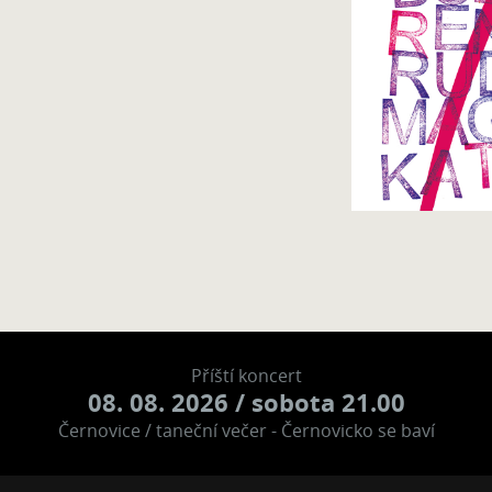
Příští koncert
08. 08. 2026
/ sobota 21.00
Černovice / taneční večer - Černovicko se baví