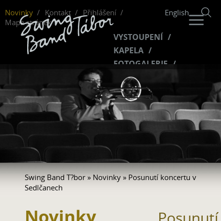
Novinky
Kontakt
Přihlášení
English
Mapa stránek
VYSTOUPENÍ
KAPELA
FOTOGALERIE
HUDBA
VIDEO
FANKLUB
Swing Band T?bor
»
Novinky
» Posunutí koncertu v
Sedlčanech
Novinky
Posunutí