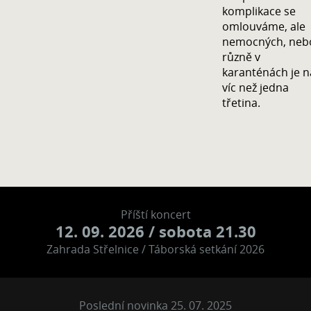
komplikace se
omlouváme, ale
nemocných, neb
různě v
karanténách je n
víc než jedna
třetina.
Příští koncert
12. 09. 2026
/ sobota 21.30
Zahrada Střelnice / Táborská setkání 2026
Poslední novinka 25. 07. 2025