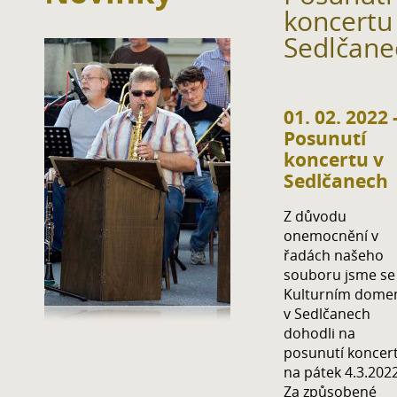
koncertu
Sedlčane
01. 02. 2022 
Posunutí
koncertu v
Sedlčanech
Z důvodu
onemocnění v
řadách našeho
souboru jsme se
Kulturním dom
v Sedlčanech
dohodli na
posunutí koncer
na pátek 4.3.2022
Za způsobené