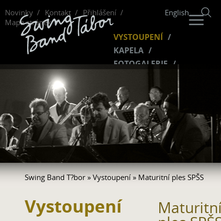
Novinky
Kontakt
Přihlášení
English
Mapa stránek
VYSTOUPENÍ
KAPELA
FOTOGALERIE
HUDBA
VIDEO
FANKLUB
Swing Band T?bor
»
Vystoupení
» Maturitní ples SPŠS
Vystoupení
Maturitn