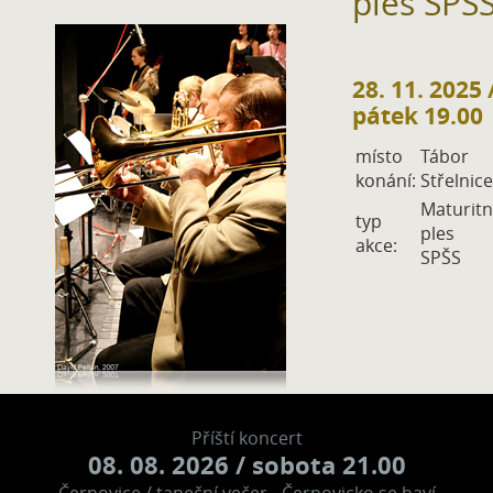
ples SPŠ
28. 11. 2025
pátek 19.00
místo
Tábor
konání:
Střelnice
Maturitn
typ
ples
akce:
SPŠS
Příští koncert
08. 08. 2026
/ sobota 21.00