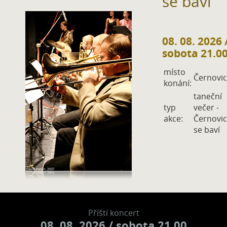
se baví
08. 08. 2026
sobota 21.0
místo
Černovi
konání:
taneční
typ
večer -
akce:
Černovi
se baví
Příští koncert
08. 08. 2026
/ sobota 21.00