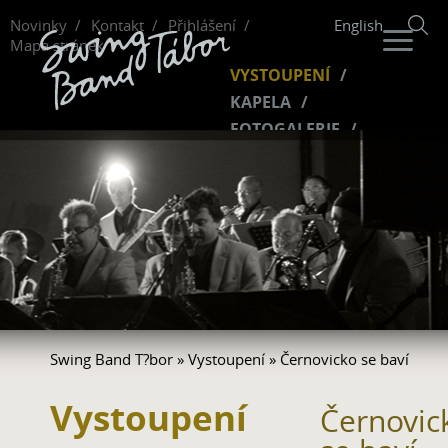
Novinky
Kontakt
Přihlášení
English
Mapa stránek
VYSTOUPENÍ
KAPELA
FOTOGALERIE
HUDBA
VIDEO
FANKLUB
Swing Band T?bor
»
Vystoupení
» Černovicko se baví
Vystoupení
Černovic