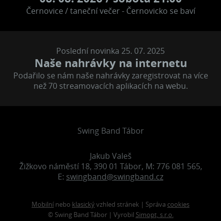
Černovice / taneční večer - Černovicko se baví
Poslední novinka 25. 07. 2025
Naše nahrávky na internetu
Podařilo se nám naše nahrávky zaregistrovat na více
než 70 streamovacích aplikacích na webu.
Swing Band Tábor
Jakub Valeš
Žižkovo náměstí 18, 390 01 Tábor, M: 776 081 565,
E:
swingband@swingband.cz
Mobilní
nebo
klasický
vzhled stránek | Správa
cookies
© Swing Band Tábor | Vyrobil
Simopt, s.r.o.