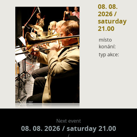
08. 08.
2026
/
saturday
21.00
místo
konání:
typ akce:
Next event
08. 08. 2026
/ saturday 21.00
/