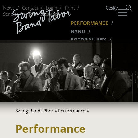
News
Contact
Login
Print
Česky
Send to friend
Sitemap
PERFORMANCE
BAND
FOTOGALLERY
MUSIC
VIDEO
FUNCLUB
Swing Band T?bor
»
Performance
»
Performance