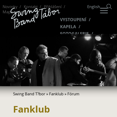
Novinky
Kontakt
Přihlášení
English
Mapa stránek
VYSTOUPENÍ
KAPELA
FOTOGALERIE
HUDBA
VIDEO
FANKLUB
Swing Band T?bor
»
Fanklub
» Fórum
Fanklub