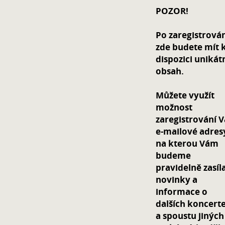
POZOR!
Po zaregistrová
zde budete mít 
dispozici unikát
obsah.
Můžete využít
možnost
zaregistrování V
e-mailové adres
na kterou Vám
budeme
pravidelně zasíl
novinky a
informace o
dalších koncert
a spoustu jiných