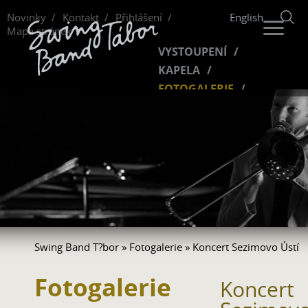
Novinky
Kontakt
Přihlášení
English
Mapa stránek
VYSTOUPENÍ
KAPELA
FOTOGALERIE
HUDBA
VIDEO
FANKLUB
Swing Band T?bor
»
Fotogalerie
» Koncert Sezimovo Ústí
Fotogalerie
Koncert