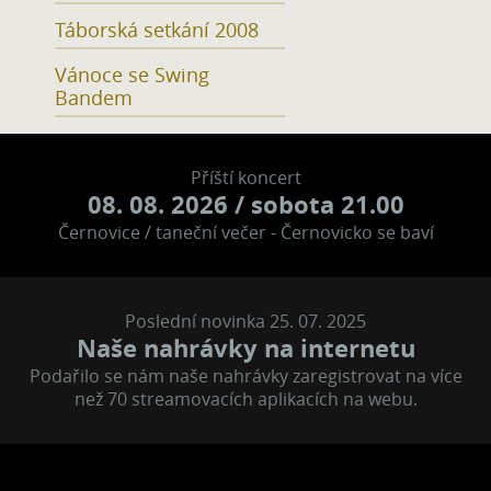
Táborská setkání 2008
Vánoce se Swing
Bandem
Příští koncert
08. 08. 2026
/ sobota 21.00
Černovice / taneční večer - Černovicko se baví
Poslední novinka 25. 07. 2025
Naše nahrávky na internetu
Podařilo se nám naše nahrávky zaregistrovat na více
než 70 streamovacích aplikacích na webu.