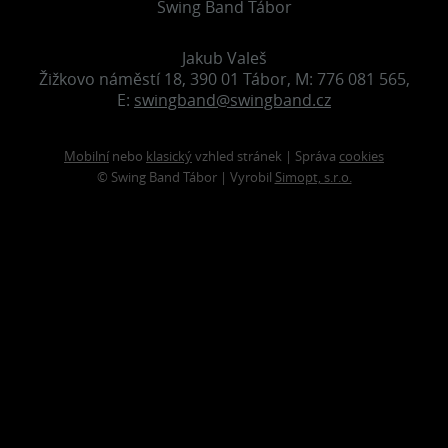
Swing Band Tábor
Jakub Valeš
Žižkovo náměstí 18, 390 01 Tábor, M: 776 081 565,
E:
swingband@swingband.cz
Mobilní
nebo
klasický
vzhled stránek | Správa
cookies
© Swing Band Tábor | Vyrobil
Simopt, s.r.o.