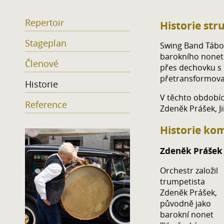
Repertoir
Historie str
Stageplan
Swing Band Tábor
barokního nonetu
Členové
přes dechovku s
přetransformova
Historie
V těchto obdobích
Reference
Zdeněk Prášek, Ji
Historie ko
Zdeněk Prášek
Orchestr založil
trumpetista
Zdeněk Prášek,
původně jako
barokní nonet