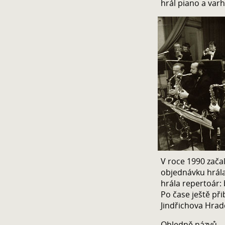
hrál piano a varh
V roce 1990 začal
objednávku hrála
hrála repertoár:
Po čase ještě při
Jindřichova Hradc
Ohledně názvů – 