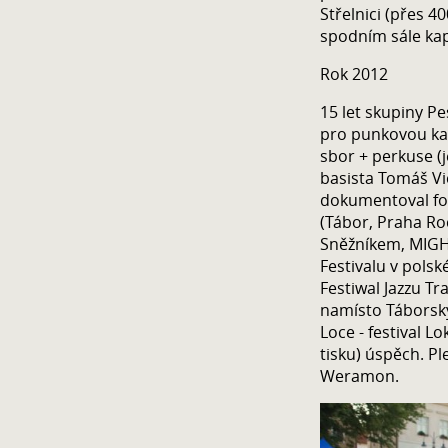
Střelnici (přes 4
spodním sále kap
Rok 2012
15 let skupiny P
pro punkovou ka
sbor + perkuse (j
basista Tomáš Vi
dokumentoval fo
(Tábor, Praha Ro
Sněžníkem, MIGH
Festivalu v pols
Festiwal Jazzu T
namísto Táborský
Loce - festival L
tisku) úspěch. Pl
Weramon.