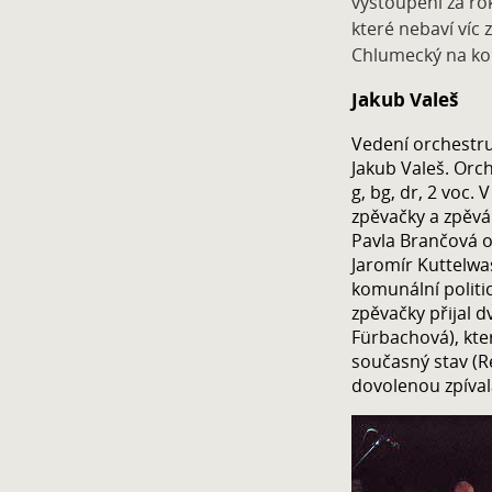
vystoupení za rok
které nebaví víc z
Chlumecký na kon
Jakub Valeš
Vedení orchestru
Jakub Valeš. Orche
g, bg, dr, 2 voc.
zpěvačky a zpěvá
Pavla Brančová 
Jaromír Kuttelwas
komunální politi
zpěvačky přijal d
Fürbachová), kte
současný stav (
dovolenou zpíva