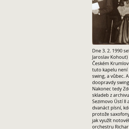
Dne 3. 2. 1990 s
Jaroslav Kohout)
Českém Krumlově
tuto kapelu není
swing, a vůbec. A
doopravdy swing 
Nakonec tedy Zde
skladeb z archiv
Sezimovo Ústí II
dvanáct písní, k
protože saxofon
jak využít notové
orchestru Richar