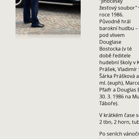
"Jihočeský
žesťový soubor" 
roce 1986.
Původně hrál
barokní hudbu –
pod vlivem
Douglase
Bostocka (v té
době ředitele
hudební školy v K
Prášek, Vladimír
Šárka Prášková a
ml. (euph), Marcel
Pfaifr a Douglas 
30. 3. 1986 na M
Táboře).
V krátkém čase se
2 tbn, 2 horn, tu
Po seriích vánoč