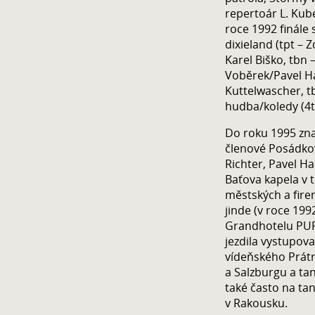
repertoár L. Kube
roce 1992 finále 
dixieland (tpt – Z
Karel Biško, tbn – 
Voběrek/Pavel Ha
Kuttelwascher, t
hudba/koledy (4tp
Do roku 1995 zna
členové Posádkov
Richter, Pavel H
Baťova kapela v 
městských a firem
jinde (v roce 199
Grandhotelu PUP
jezdila vystupov
vídeňského Prátr
a Salzburgu a ta
také často na tan
v Rakousku.