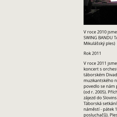
V roce 2010 jsme
SWING BANDU TÁB
Mikulášský ples)
Rok 2011
V roce 2011 jsme 
koncert s orchest
táborském Divad
muzikantského ne
povedlo se nám p
(od r. 2005). Př
zájezd do Slovin
Táborská setkání
náměstí - pátek 1
posluchačů). Ple