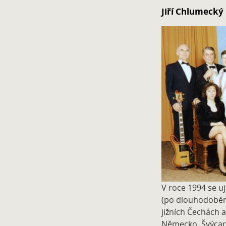
Jiří Chlumecký
V roce 1994 se uj
(po dlouhodobém
jižních Čechách a
Německo, Švýcars