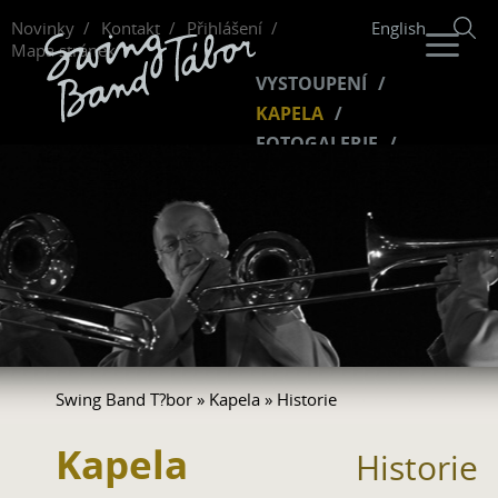
Novinky
Kontakt
Přihlášení
English
Mapa stránek
VYSTOUPENÍ
KAPELA
FOTOGALERIE
HUDBA
VIDEO
FANKLUB
Swing Band T?bor
»
Kapela
» Historie
Kapela
Historie