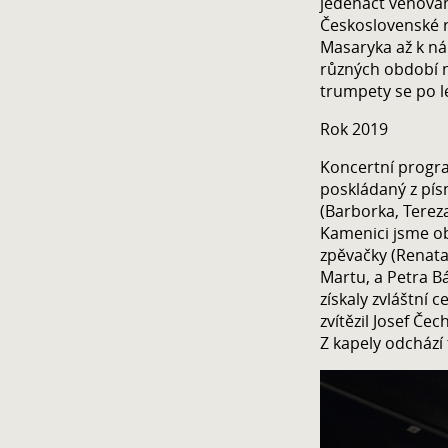
jedenáct věnován
Československé 
Masaryka až k ná
různých období na
trumpety se po l
Rok 2019
Koncertní progr
poskládaný z pís
(Barborka, Tereza
Kamenici jsme ob
zpěvačky (Renata
Martu, a Petra Bá
získaly zvláštní 
zvítězil Josef Čec
Z kapely odchází 