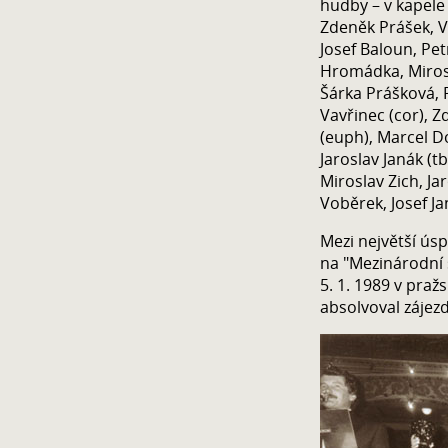
hudby – v kapele 
Zdeněk Prášek, V
Josef Baloun, Pet
Hromádka, Mirosl
Šárka Prášková, 
Vavřinec (cor), Z
(euph), Marcel Do
Jaroslav Janák (
Miroslav Zich, Jaro
Voběrek, Josef Ja
Mezi největší úsp
na "Mezinárodní 
5. 1. 1989 v praž
absolvoval zájez