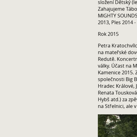
složení Dětský (l
Zahajujeme Tábor
MIGHTY SOUNDS. N
2013, Ples 2014 -
Rok 2015
Petra Kratochvíl
na mateřské dov
Redutě. Koncertní
války. Účast na 
Kamenice 2015. Z
společnosti Big 
Hradec Králové, J
Renata Tousková 
Hybš atd.) za zp
na Střelnici, ale 