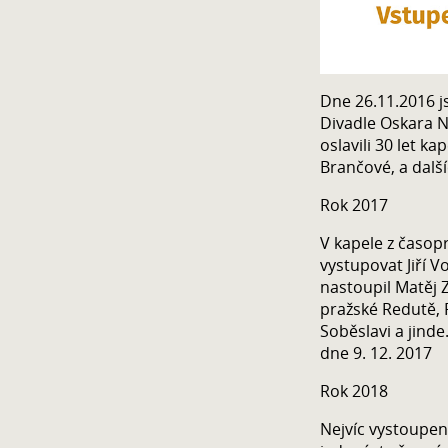
Dne 26.11.2016 j
Divadle Oskara N
oslavili 30 let ka
Brančové, a další
Rok 2017
V kapele z časop
vystupovat Jiří V
nastoupil Matěj Z
pražské Redutě, P
Soběslavi a jinde
dne 9. 12. 2017
Rok 2018
Nejvíc vystoupení 