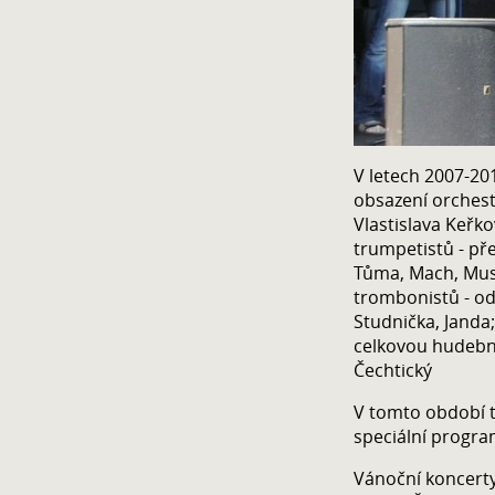
V letech 2007-20
obsazení orchest
Vlastislava Keřk
trumpetistů - př
Tůma, Mach, Musi
trombonistů - od
Studnička, Janda
celkovou hudební 
Čechtický
V tomto období t
speciální progra
Vánoční koncerty 