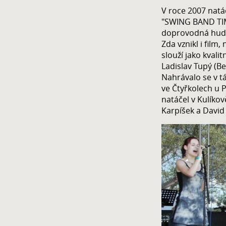
V roce 2007 nat
"SWING BAND TIM
doprovodná hudb
Zda vznikl i film
slouží jako kvali
Ladislav Tupý (Bel
Nahrávalo se v t
ve Čtyřkolech u P
natáčel v Kulíkov
Karpíšek a David 