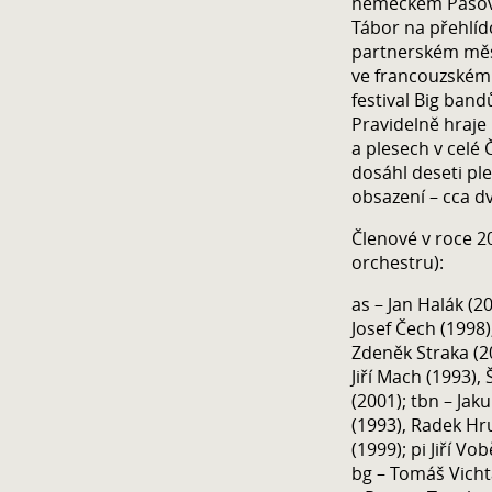
německém Pasově
Tábor na přehlíd
partnerském měs
ve francouzském 
festival Big ban
Pravidelně hraje 
a plesech v celé
dosáhl deseti pl
obsazení – cca d
Členové v roce 2
orchestru):
as – Jan Halák (2
Josef Čech (1998)
Zdeněk Straka (20
Jiří Mach (1993),
(2001); tbn – Jak
(1993), Radek Hru
(1999); pi Jiří Vo
bg – Tomáš Vichta