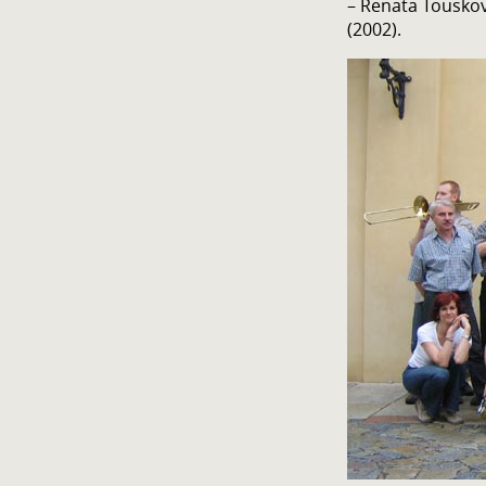
– Renata Touskov
(2002).