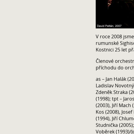
V roce 2008 jsme 
rumunské Sighis
Kostnici 25 let p
Členové orchestr
příchodu do orch
as – Jan Halák (20
Ladislav Novotný 
Zdeněk Straka (20
(1998); tpt – Ja
(2003), Jiří Mach
Kos (2008), Josef
(1994), Jiří Chlum
Studnička (2005); 
Voběrek (1993)/J