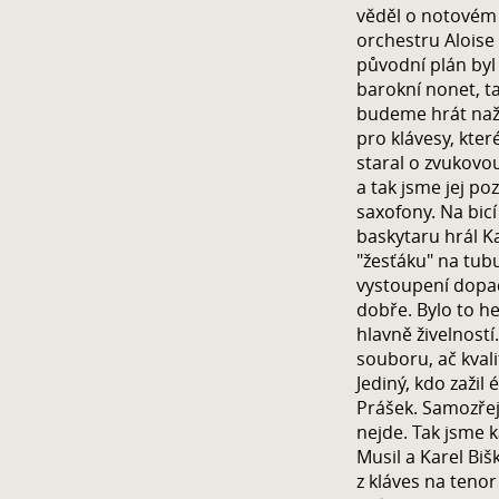
věděl o notovém 
orchestru Aloise
původní plán byl
barokní nonet, t
budeme hrát naži
pro klávesy, kter
staral o zvukovou
a tak jsme jej poz
saxofony. Na bicí
baskytaru hrál Ka
"žesťáku" na tubu
vystoupení dopa
dobře. Bylo to he
hlavně živelností
souboru, ač kvali
Jediný, kdo zažil
Prášek. Samozřejm
nejde. Tak jsme ka
Musil a Karel Biš
z kláves na teno