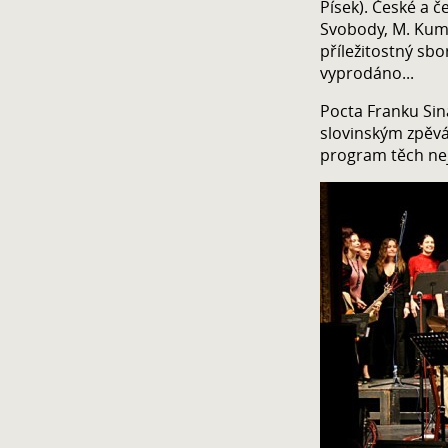
Písek). České a 
Svobody, M. Kumžá
příležitostný sbo
vyprodáno...
Pocta Franku Sina
slovinským zpěv
program těch nej