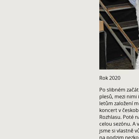
Rok 2020
Po slibném začát
plesů, mezi nimi 
letům založení mě
koncert v česko
Rozhlasu. Poté n
celou sezónu. A 
jsme si vlastně v
na podzim nezkou