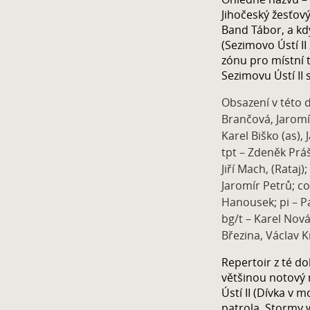
Jihočeský žesťový
Band Tábor, a kd
(Sezimovo Ústí I
zónu pro místní 
Sezimovu Ústí II 
Obsazení v této d
Brančová, Jaromír
Karel Biško (as), 
tpt – Zdeněk Práš
Jiří Mach, (Rataj)
Jaromír Petrů; co
Hanousek; pi – Pa
bg/t – Karel Nov
Březina, Václav K
Repertoir z té d
většinou notový
Ústí II (Dívka v
patrola, Stormy 