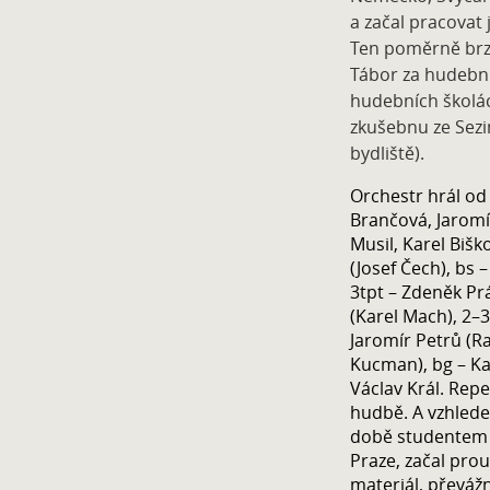
a začal pracovat 
Ten poměrně brz
Tábor za hudební
hudebních školác
zkušebnu ze Sezim
bydliště).
Orchestr hrál od 
Brančová, Jaromír
Musil, Karel Bišk
(Josef Čech), bs 
3tpt – Zdeněk Prá
(Karel Mach), 2–3
Jaromír Petrů (Ra
Kucman), bg – Kar
Václav Král. Rep
hudbě. A vzhledem
době studentem K
Praze, začal prou
materiál, převáž