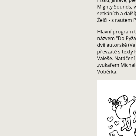
Mighty Sounds, v
setkáních a další
Želči - s rautem 
Hlavní program 
názvem "Do Pyžam
dvě autorské (Val
převzaté s texty
Valeše. Natáčení 
zvukařem Michale
Voběrka.