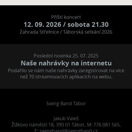
Příští koncert
12. 09. 2026
/ sobota 21.30
Zahrada Střelnice / Táborská setkání 2026
Poslední novinka 25. 07. 2025
Naše nahrávky na internetu
Podařilo se nám naše nahrávky zaregistrovat na více
než 70 streamovacích aplikacích na webu.
Swing Band Tábor
Jakub Valeš
Žižkovo náměstí 18, 390 01 Tábor, M: 776 081 565,
E:
swingband@swingband.cz