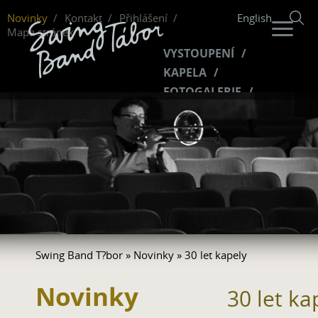
Novinky
Kontakt
Přihlášení
English
Mapa stránek
VYSTOUPENÍ
KAPELA
FOTOGALERIE
HUDBA
VIDEO
FANKLUB
Swing Band T?bor
»
Novinky
» 30 let kapely
Novinky
30 let ka