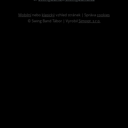
Mobilní
nebo
klasický
vzhled stránek | Správa
cookies
© Swing Band Tábor | Vyrobil
Simopt, s.r.o.