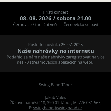
Příští koncert
08. 08. 2026
/ sobota 21.00
Černovice / taneční večer - Černovicko se baví
Poslední novinka 25. 07. 2025
Naše nahrávky na internetu
Podařilo se nám naše nahrávky zaregistrovat na více
než 70 streamovacích aplikacích na webu.
Swing Band Tábor
Jakub Valeš
Žižkovo náměstí 18, 390 01 Tábor, M: 776 081 565,
E:
swingband@swingband.cz