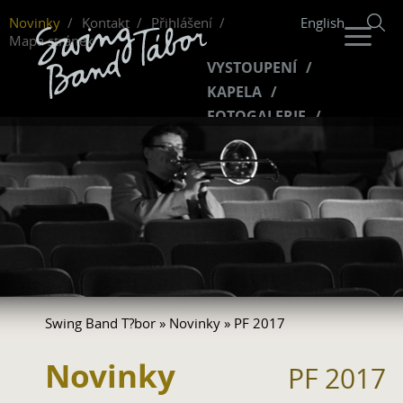
Novinky
Kontakt
Přihlášení
English
Mapa stránek
VYSTOUPENÍ
KAPELA
FOTOGALERIE
HUDBA
VIDEO
FANKLUB
Swing Band T?bor
»
Novinky
» PF 2017
Novinky
PF 2017