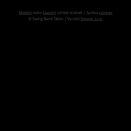
Mobilní
nebo
klasický
vzhled stránek | Správa
cookies
© Swing Band Tábor | Vyrobil
Simopt, s.r.o.