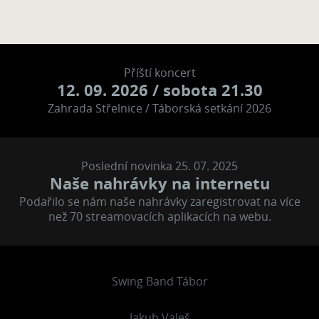
Příští koncert
12. 09. 2026
/ sobota 21.30
Zahrada Střelnice / Táborská setkání 2026
Poslední novinka 25. 07. 2025
Naše nahrávky na internetu
Podařilo se nám naše nahrávky zaregistrovat na více
než 70 streamovacích aplikacích na webu.
Swing Band Tábor
Jakub Valeš