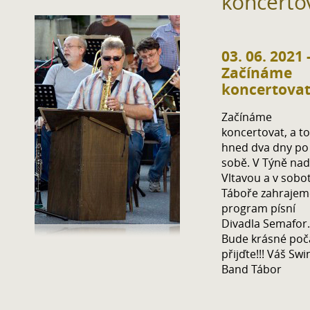
koncerto
03. 06. 2021 
Začínáme
koncertova
Začínáme
koncertovat, a to
hned dva dny po
sobě. V Týně nad
Vltavou a v sobo
Táboře zahrajem
program písní
Divadla Semafor.
Bude krásné poča
přijďte!!! Váš Swi
Band Tábor