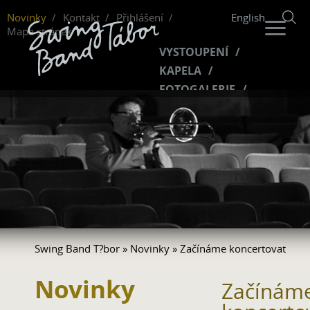
Novinky
Kontakt
Přihlášení
English
Mapa stránek
VYSTOUPENÍ
KAPELA
FOTOGALERIE
HUDBA
VIDEO
FANKLUB
Swing Band T?bor
»
Novinky
» Začínáme koncertovat
Novinky
Začínám