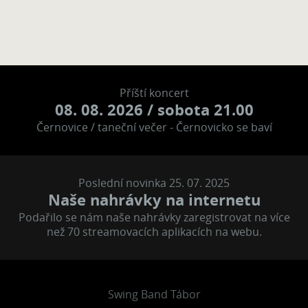
Příští koncert
08. 08. 2026
/ sobota 21.00
Černovice / taneční večer - Černovicko se baví
Poslední novinka 25. 07. 2025
Naše nahrávky na internetu
Podařilo se nám naše nahrávky zaregistrovat na více
než 70 streamovacích aplikacích na webu.
Swing Band Tábor