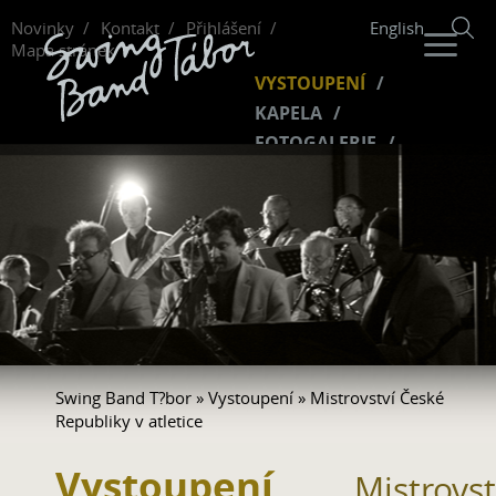
Novinky
Kontakt
Přihlášení
English
Mapa stránek
VYSTOUPENÍ
KAPELA
FOTOGALERIE
HUDBA
VIDEO
FANKLUB
Swing Band T?bor
»
Vystoupení
» Mistrovství České
Republiky v atletice
Vystoupení
Mistrovst