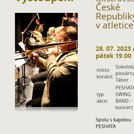
České
Republik
v atletice
28. 07. 2023
pátek 19.00
Sokolsk
místo
plovárn
konání:
Tábor
PESHAT
typ
SWING
akce:
BAND -
koncert
Spolu s kapelou
PESHATA