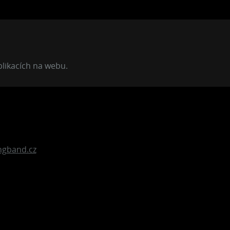
plikacích na webu.
gband.cz