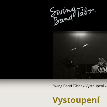
Swing Band T?bor
»
Vystoupení
»
Vystoupení