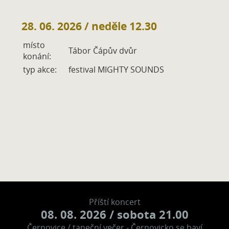
28. 06. 2026
/ neděle 12.30
místo
Tábor Čápův dvůr
konání:
typ akce:
festival MIGHTY SOUNDS
Příští koncert
08. 08. 2026
/ sobota 21.00
Černovice / taneční večer - Černovicko se baví