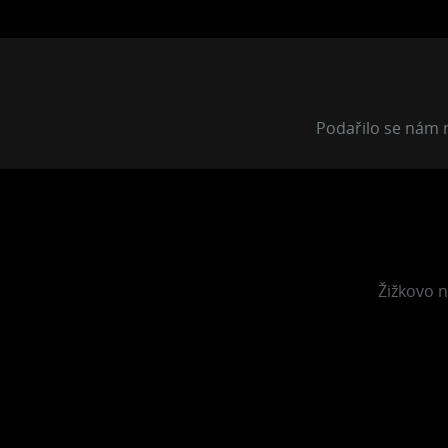
Podařilo se nám n
Žižkovo n