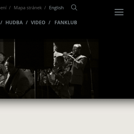
šení
Mapa stránek
English
HUDBA
VIDEO
FANKLUB