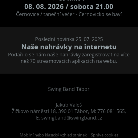
08. 08. 2026
/ sobota 21.00
Černovice / taneční večer - Černovicko se baví
Poslední novinka 25. 07. 2025
Naše nahrávky na internetu
Podařilo se nám naše nahrávky zaregistrovat na více
než 70 streamovacích aplikacích na webu.
Swing Band Tábor
Jakub Valeš
Žižkovo náměstí 18, 390 01 Tábor, M: 776 081 565,
E:
swingband@swingband.cz
Mobilní
nebo
klasický
vzhled stránek | Správa
cookies