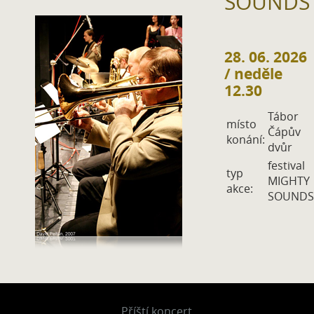
SOUNDS
28. 06. 2026
/ neděle
12.30
Tábor
místo
Čápův
konání:
dvůr
festival
typ
MIGHTY
akce:
SOUNDS
Příští koncert