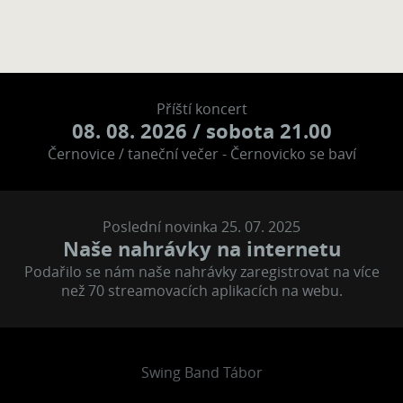
Příští koncert
08. 08. 2026
/ sobota 21.00
Černovice / taneční večer - Černovicko se baví
Poslední novinka 25. 07. 2025
Naše nahrávky na internetu
Podařilo se nám naše nahrávky zaregistrovat na více
než 70 streamovacích aplikacích na webu.
Swing Band Tábor