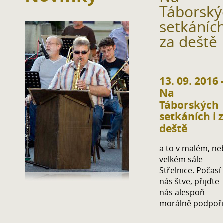
Táborský
setkáních
za deště
13. 09. 2016 
Na
Táborských
setkáních i 
deště
a to v malém, ne
velkém sále
Střelnice. Počasí
nás štve, přijďte
nás alespoň
morálně podpoři