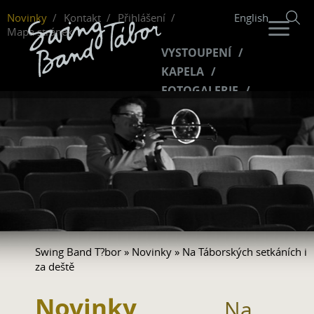
Novinky
Kontakt
Přihlášení
English
Mapa stránek
VYSTOUPENÍ
KAPELA
FOTOGALERIE
HUDBA
VIDEO
FANKLUB
Swing Band T?bor
»
Novinky
» Na Táborských setkáních i
za deště
Novinky
Na