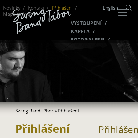
Novinky
Kontakt
Přihlášení
English
Mapa stránek
VYSTOUPENÍ
KAPELA
FOTOGALERIE
HUDBA
VIDEO
FANKLUB
Swing Band T?bor
» Přihlášení
Přihlášení
Přihlášen