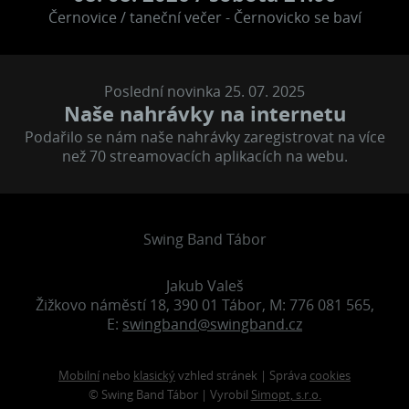
Černovice / taneční večer - Černovicko se baví
Poslední novinka 25. 07. 2025
Naše nahrávky na internetu
Podařilo se nám naše nahrávky zaregistrovat na více
než 70 streamovacích aplikacích na webu.
Swing Band Tábor
Jakub Valeš
Žižkovo náměstí 18, 390 01 Tábor, M: 776 081 565,
E:
swingband@swingband.cz
Mobilní
nebo
klasický
vzhled stránek | Správa
cookies
© Swing Band Tábor | Vyrobil
Simopt, s.r.o.