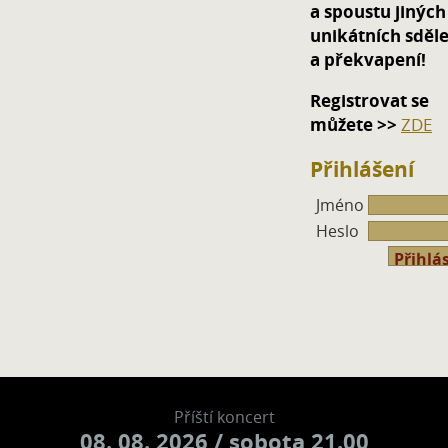
a spoustu jiných
unikátních sděle
a překvapení!
Registrovat se
můžete >>
ZDE
Přihlášení
Jméno
Heslo
Příští koncert
08. 08. 2026
/ sobota 21.00