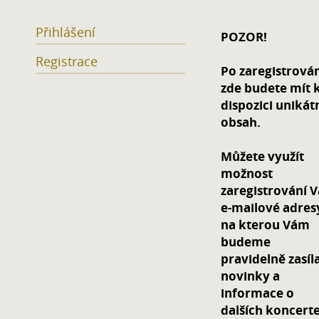
Přihlášení
POZOR!
Registrace
Po zaregistrová
zde budete mít 
dispozici unikát
obsah.
Můžete využít
možnost
zaregistrování V
e-mailové adres
na kterou Vám
budeme
pravidelně zasíl
novinky a
informace o
dalších koncert