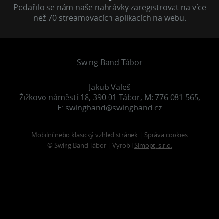
Podařilo se nám naše nahrávky zaregistrovat na více
než 70 streamovacích aplikacích na webu.
Swing Band Tábor
Jakub Valeš
Žižkovo náměstí 18, 390 01 Tábor, M: 776 081 565,
E:
swingband@swingband.cz
Mobilní
nebo
klasický
vzhled stránek | Správa
cookies
© Swing Band Tábor | Vyrobil
Simopt, s.r.o.