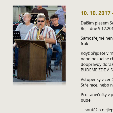
10. 10. 2017
Dalším plesem S
Rej - dne 9.12.20
Samozřejmě není 
frak.
Když přijdete v ri
nebo pokud se ch
doopravdy dorazi
BUDEME ZDE A S
Vstupenky v ceně
Střelnice, nebo 
Pro tanečníky v p
bude!
... soutěž o nejl