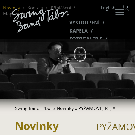
Novinky
Kontakt
Přihlášení
English
Mapa stránek
VYSTOUPENÍ
KAPELA
FOTOGALERIE
HUDBA
VIDEO
FANKLUB
Swing Band T?bor
»
Novinky
» PYŽAMOVEJ REJ!!!
Novinky
PYŽAMOVE