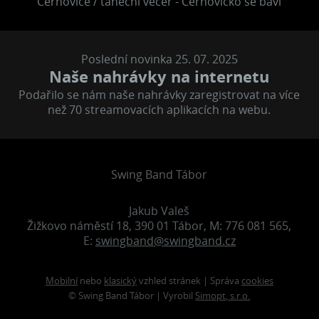
Černovice / taneční večer - Černovicko se baví
Poslední novinka 25. 07. 2025
Naše nahrávky na internetu
Podařilo se nám naše nahrávky zaregistrovat na více
než 70 streamovacích aplikacích na webu.
Swing Band Tábor
Jakub Valeš
Žižkovo náměstí 18, 390 01 Tábor, M: 776 081 565,
E:
swingband@swingband.cz
Mobilní
nebo
klasický
vzhled stránek | Správa
cookies
© Swing Band Tábor | Vyrobil
Simopt, s.r.o.