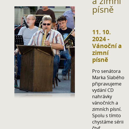
a zimní
písně
11. 10.
2024 -
Vánoční a
zimní
písně
Pro senátora
Marka Slabého
připravujeme
vydání CD
nahrávky
vánočních a
zimních písní.
Spolu s tímto
chystáme sérii
čtyř