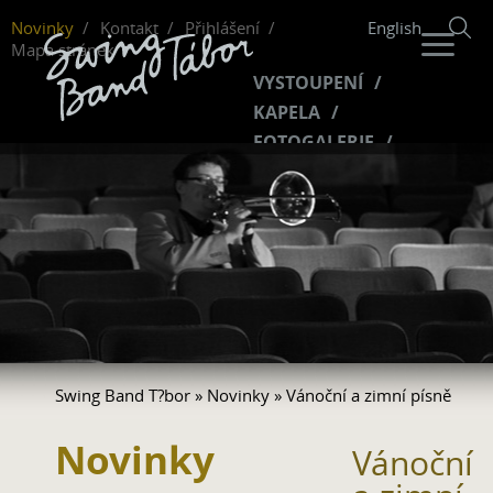
Novinky
Kontakt
Přihlášení
English
Mapa stránek
VYSTOUPENÍ
KAPELA
FOTOGALERIE
HUDBA
VIDEO
FANKLUB
Swing Band T?bor
»
Novinky
» Vánoční a zimní písně
Novinky
Vánoční