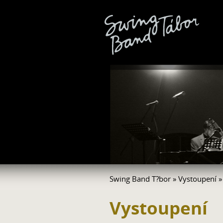
Swing Band T?bor
»
Vystoupení
»
Vystoupení