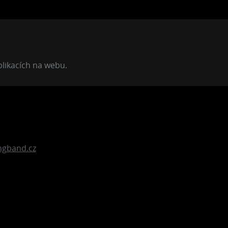
plikacích na webu.
gband.cz