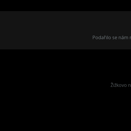
Podařilo se nám n
Žižkovo n