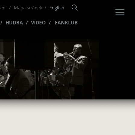
šení
Mapa stránek
English
HUDBA
VIDEO
FANKLUB