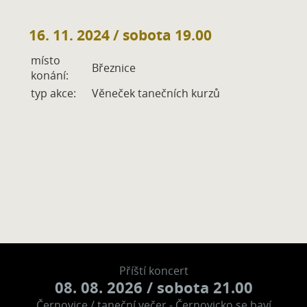
16. 11. 2024
/ sobota 19.00
místo
Březnice
konání:
typ akce:
Věneček tanečních kurzů
Příští koncert
08. 08. 2026
/ sobota 21.00
Černovice / taneční večer - Černovicko se baví