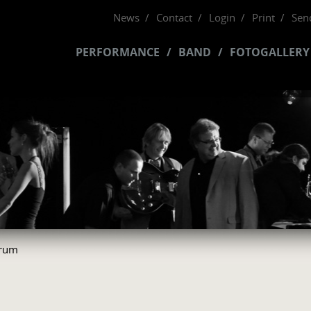
News
Contact
Login
Print
Send
PERFORMANCE
BAND
FOTOGALLERY
rum