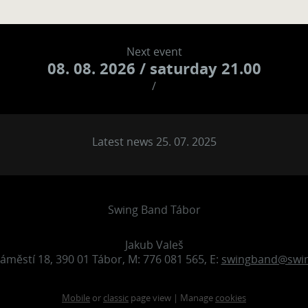
Next event
08. 08. 2026
/ saturday 21.00
/
Latest news 25. 07. 2025
Swing Band Tábor
Jakub Valeš
áměstí 18, 390 01 Tábor, M: 776 081 565, E:
swingband@swin
Mobile
or
classic
page view | Manage
cookies