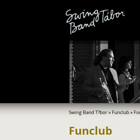
Swing Band T?bor
»
Funclub
» Fo
Funclub