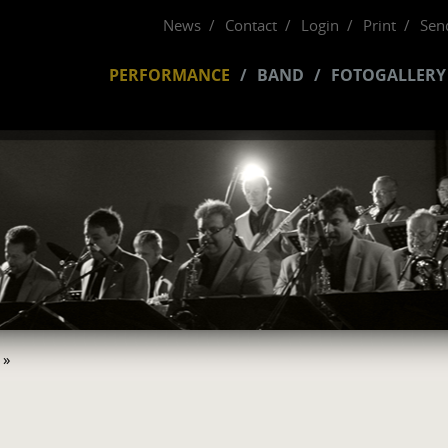
News
Contact
Login
Print
Send
PERFORMANCE
BAND
FOTOGALLERY
»