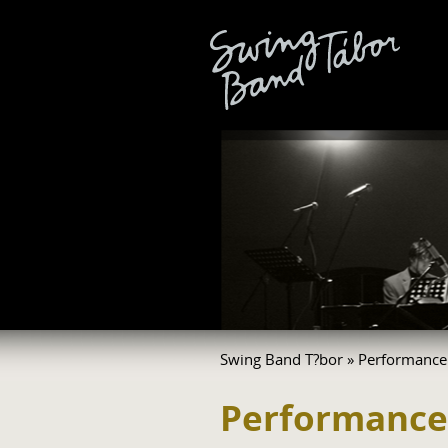
Swing Band T?bor
»
Performance
Performance