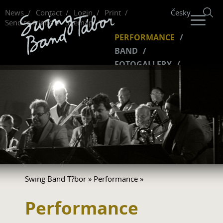
News
Contact
Login
Print
Česky
Send to friend
Sitemap
PERFORMANCE
BAND
FOTOGALLERY
MUSIC
VIDEO
FUNCLUB
Swing Band T?bor
»
Performance
»
Performance