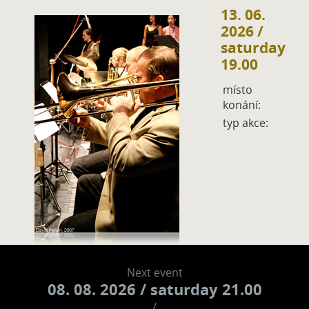
13. 06.
2026
/
saturday
19.00
místo
konání:
typ akce:
Next event
08. 08. 2026
/ saturday 21.00
/