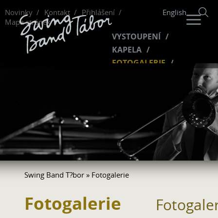
Novinky
Kontakt
Přihlášení
English
Mapa stránek
VYSTOUPENÍ
KAPELA
FOTOGALERIE
HUDBA
VIDEO
FANKLUB
Swing Band T?bor
» Fotogalerie
Fotogalerie
Fotogale