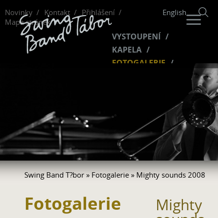
Novinky
Kontakt
Přihlášení
English
Mapa stránek
VYSTOUPENÍ
KAPELA
FOTOGALERIE
HUDBA
VIDEO
FANKLUB
Swing Band T?bor
»
Fotogalerie
» Mighty sounds 2008
Fotogalerie
Mighty