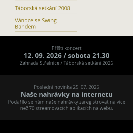
Táborská setkání 2008
Vánoce se Swing
Bandem
Příští koncert
12. 09. 2026
/ sobota 21.30
Zahrada Střelnice / Táborská setkání 2026
Poslední novinka 25. 07. 2025
Naše nahrávky na internetu
Podařilo se nám naše nahrávky zaregistrovat na více
než 70 streamovacích aplikacích na webu.