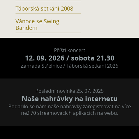
Táborská setkání 2008
Vánoce se Swing
Bandem
Příští koncert
12. 09. 2026
/ sobota 21.30
Zahrada Střelnice / Táborská setkání 2026
Poslední novinka 25. 07. 2025
Naše nahrávky na internetu
Podařilo se nám naše nahrávky zaregistrovat na více
než 70 streamovacích aplikacích na webu.