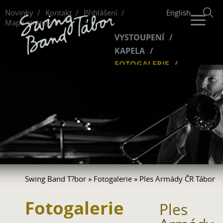
Novinky
Kontakt
Přihlášení
English
Mapa stránek
VYSTOUPENÍ
KAPELA
FOTOGALERIE
HUDBA
VIDEO
FANKLUB
Swing Band T?bor
»
Fotogalerie
» Ples Armády ČR Tábor
Fotogalerie
Ples