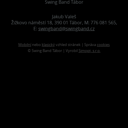
Swing Band Tábor
Jakub Valeš
Žižkovo náměstí 18, 390 01 Tábor, M: 776 081 565,
E:
swingband@swingband.cz
Mobilní
nebo
klasický
vzhled stránek | Správa
cookies
© Swing Band Tábor | Vyrobil
Simopt, s.r.o.