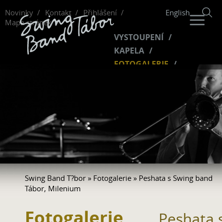
Novinky
Kontakt
Přihlášení
English
Mapa stránek
VYSTOUPENÍ
KAPELA
FOTOGALERIE
HUDBA
VIDEO
FANKLUB
Swing Band T?bor
»
Fotogalerie
» Peshata s Swing band
Tábor, Milenium
Fotogalerie
Peshata 