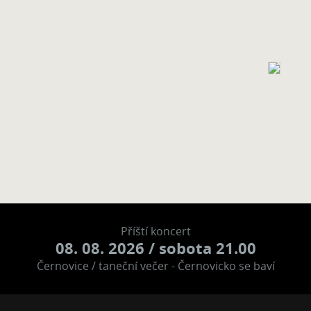
Příští koncert
08. 08. 2026
/ sobota 21.00
Černovice / taneční večer - Černovicko se baví