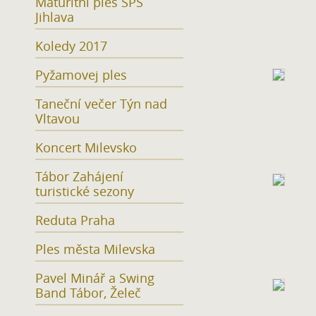
Maturitní ples SPŠ
Jihlava
Koledy 2017
Pyžamovej ples
Taneční večer Týn nad
Vltavou
Koncert Milevsko
Tábor Zahájení
turistické sezony
Reduta Praha
Ples města Milevska
Pavel Minář a Swing
Band Tábor, Želeč