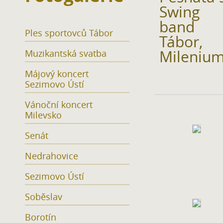
Swing
band
Ples sportovců Tábor
Tábor,
Mileniu
Muzikantská svatba
Májový koncert
Sezimovo Ústí
Vánoční koncert
Milevsko
Senát
Nedrahovice
Sezimovo Ústí
Soběslav
Borotín