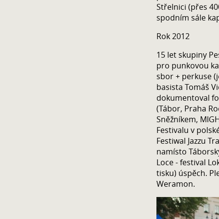
Střelnici (přes 4
spodním sále kap
Rok 2012
15 let skupiny P
pro punkovou ka
sbor + perkuse (j
basista Tomáš Vi
dokumentoval fo
(Tábor, Praha Ro
Sněžníkem, MIGH
Festivalu v pols
Festiwal Jazzu T
namísto Táborský
Loce - festival L
tisku) úspěch. Pl
Weramon.