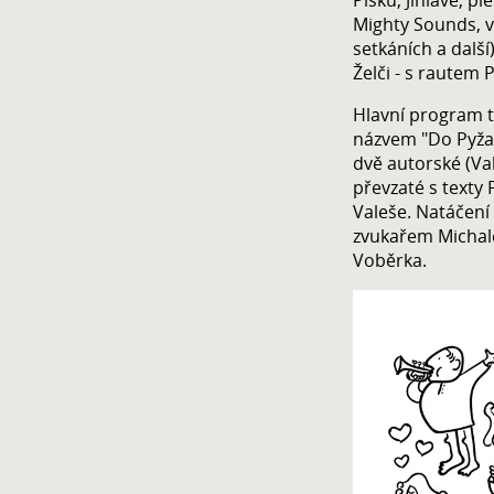
Mighty Sounds, v
setkáních a další
Želči - s rautem 
Hlavní program 
názvem "Do Pyžam
dvě autorské (Val
převzaté s texty
Valeše. Natáčení 
zvukařem Michale
Voběrka.