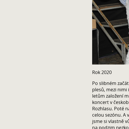
Rok 2020
Po slibném začát
plesů, mezi nimi 
letům založení mě
koncert v česko
Rozhlasu. Poté n
celou sezónu. A 
jsme si vlastně v
na podzim nezkou