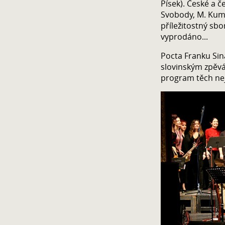
Písek). České a 
Svobody, M. Kumžá
příležitostný sbo
vyprodáno...
Pocta Franku Sina
slovinským zpěv
program těch nej