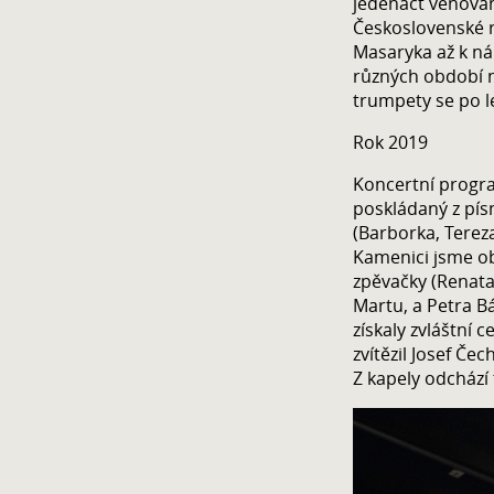
jedenáct věnován
Československé 
Masaryka až k ná
různých období na
trumpety se po l
Rok 2019
Koncertní progr
poskládaný z pís
(Barborka, Tereza
Kamenici jsme ob
zpěvačky (Renata
Martu, a Petra Bá
získaly zvláštní 
zvítězil Josef Čec
Z kapely odchází 