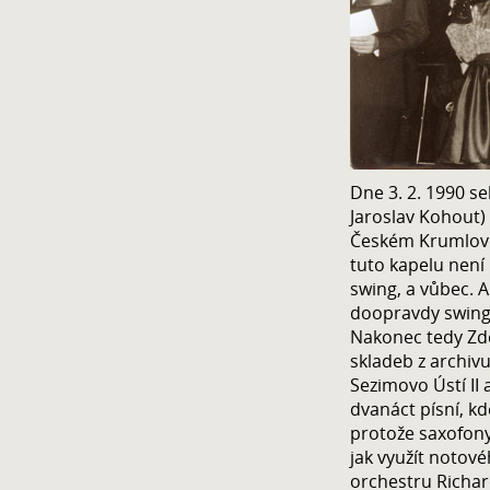
Dne 3. 2. 1990 s
Jaroslav Kohout)
Českém Krumlově
tuto kapelu není
swing, a vůbec. A
doopravdy swing 
Nakonec tedy Zde
skladeb z archiv
Sezimovo Ústí II
dvanáct písní, k
protože saxofon
jak využít notové
orchestru Richar