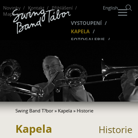
Novinky
Kontakt
Přihlášení
English
Mapa stránek
VYSTOUPENÍ
KAPELA
FOTOGALERIE
HUDBA
VIDEO
FANKLUB
Swing Band T?bor
»
Kapela
» Historie
Kapela
Historie