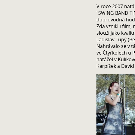
V roce 2007 nat
"SWING BAND TIM
doprovodná hudb
Zda vznikl i film
slouží jako kvali
Ladislav Tupý (Bel
Nahrávalo se v t
ve Čtyřkolech u P
natáčel v Kulíkov
Karpíšek a David 