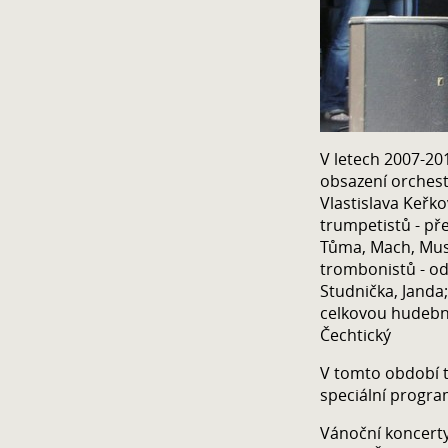
V letech 2007-20
obsazení orchest
Vlastislava Keřk
trumpetistů - př
Tůma, Mach, Musi
trombonistů - od
Studnička, Janda
celkovou hudební 
Čechtický
V tomto období t
speciální progra
Vánoční koncerty 