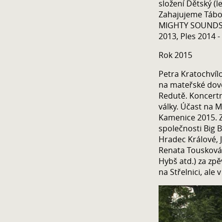
složení Dětský (l
Zahajujeme Tábor
MIGHTY SOUNDS. N
2013, Ples 2014 -
Rok 2015
Petra Kratochvíl
na mateřské dov
Redutě. Koncertní
války. Účast na 
Kamenice 2015. Z
společnosti Big 
Hradec Králové, J
Renata Tousková 
Hybš atd.) za zp
na Střelnici, ale 