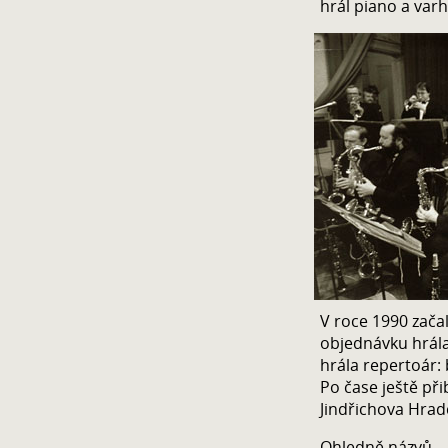
hrál piano a varh
V roce 1990 začal
objednávku hrála
hrála repertoár:
Po čase ještě při
Jindřichova Hradc
Ohledně názvů – 