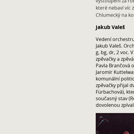
vystoupení za rok
které nebaví víc z
Chlumecký na kon
Jakub Valeš
Vedení orchestru
Jakub Valeš. Orche
g, bg, dr, 2 voc.
zpěvačky a zpěvá
Pavla Brančová 
Jaromír Kuttelwas
komunální politi
zpěvačky přijal d
Fürbachová), kte
současný stav (
dovolenou zpíva