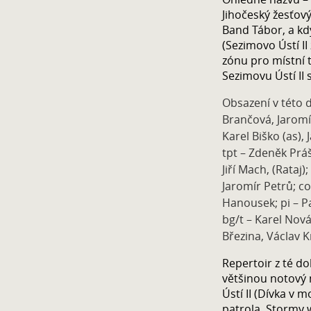
Jihočeský žesťový
Band Tábor, a kd
(Sezimovo Ústí I
zónu pro místní 
Sezimovu Ústí II 
Obsazení v této d
Brančová, Jaromír
Karel Biško (as), 
tpt – Zdeněk Práš
Jiří Mach, (Rataj)
Jaromír Petrů; co
Hanousek; pi – Pa
bg/t – Karel Nov
Březina, Václav K
Repertoir z té d
většinou notový
Ústí II (Dívka v
patrola, Stormy 