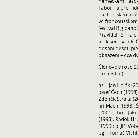
německém Pasově
Tábor na přehlíd
partnerském měs
ve francouzském 
festival Big ban
Pravidelně hraje 
a plesech v celé
dosáhl deseti pl
obsazení – cca d
Členové v roce 2
orchestru):
as – Jan Halák (2
Josef Čech (1998)
Zdeněk Straka (20
Jiří Mach (1993),
(2001); tbn – Jak
(1993), Radek Hru
(1999); pi Jiří Vo
bg – Tomáš Vichta