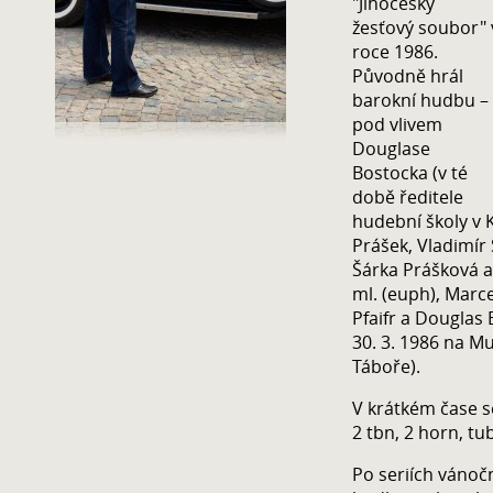
"Jihočeský
žesťový soubor" 
roce 1986.
Původně hrál
barokní hudbu –
pod vlivem
Douglase
Bostocka (v té
době ředitele
hudební školy v K
Prášek, Vladimír
Šárka Prášková a
ml. (euph), Marcel
Pfaifr a Douglas 
30. 3. 1986 na M
Táboře).
V krátkém čase se
2 tbn, 2 horn, tu
Po seriích vánoč