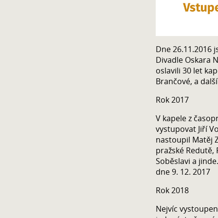
Dne 26.11.2016 j
Divadle Oskara N
oslavili 30 let ka
Brančové, a další
Rok 2017
V kapele z časop
vystupovat Jiří V
nastoupil Matěj Z
pražské Redutě, P
Soběslavi a jinde
dne 9. 12. 2017
Rok 2018
Nejvíc vystoupení 