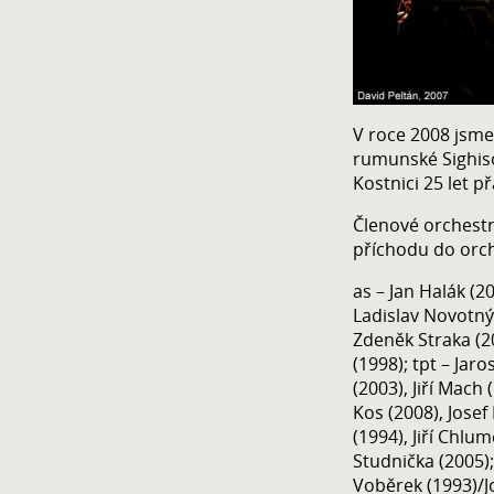
V roce 2008 jsme 
rumunské Sighis
Kostnici 25 let p
Členové orchestr
příchodu do orch
as – Jan Halák (20
Ladislav Novotný 
Zdeněk Straka (20
(1998); tpt – Ja
(2003), Jiří Mach
Kos (2008), Josef
(1994), Jiří Chlum
Studnička (2005); 
Voběrek (1993)/J