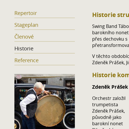
Repertoir
Historie str
Stageplan
Swing Band Tábor
barokního nonetu
Členové
přes dechovku s
přetransformova
Historie
V těchto obdobích
Reference
Zdeněk Prášek, Ji
Historie ko
Zdeněk Prášek
Orchestr založil
trumpetista
Zdeněk Prášek,
původně jako
barokní nonet