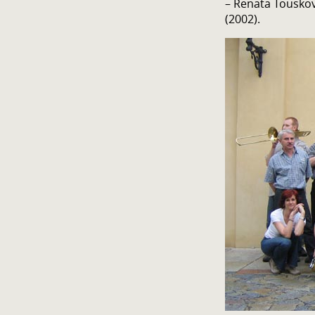
– Renata Touskov
(2002).