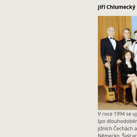
Jiří Chlumecký
V roce 1994 se uj
(po dlouhodobém
jižních Čechách a
Německo, Švýcars