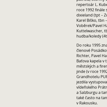
repertoár L. Kube
roce 1992 finále 
dixieland (tpt – Z
Karel Biško, tbn – 
Voběrek/Pavel Ha
Kuttelwascher, t
hudba/koledy (4tp
Do roku 1995 zna
členové Posádkov
Richter, Pavel H
Baťova kapela v 
městských a firem
jinde (v roce 199
Grandhotelu PUP
jezdila vystupov
vídeňského Prátr
a Salzburgu a ta
také často na tan
v Rakousku.