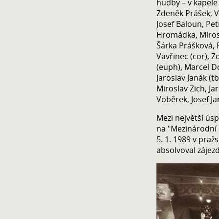
hudby – v kapele 
Zdeněk Prášek, V
Josef Baloun, Pet
Hromádka, Mirosl
Šárka Prášková, 
Vavřinec (cor), Z
(euph), Marcel Do
Jaroslav Janák (
Miroslav Zich, Jaro
Voběrek, Josef Ja
Mezi největší úsp
na "Mezinárodní 
5. 1. 1989 v praž
absolvoval zájez