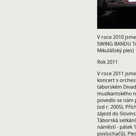
V roce 2010 jsme
SWING BANDU TÁB
Mikulášský ples)
Rok 2011
V roce 2011 jsme 
koncert s orchest
táborském Divad
muzikantského ne
povedlo se nám p
(od r. 2005). Př
zájezd do Slovin
Táborská setkání
náměstí - pátek 1
posluchačů). Ple