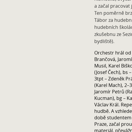
a začal pracovat 
Ten poměrně brz
Tábor za hudební
hudebních školác
zkušebnu ze Sezim
bydliště).
Orchestr hrál od 
Brančová, Jaromír
Musil, Karel Bišk
(Josef Čech), bs 
3tpt – Zdeněk Prá
(Karel Mach), 2–3
Jaromír Petrů (Ra
Kucman), bg – Kar
Václav Král. Rep
hudbě. A vzhledem
době studentem K
Praze, začal prou
materiál, převáž