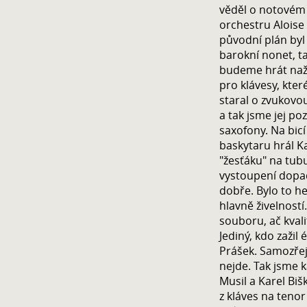
věděl o notovém 
orchestru Aloise
původní plán byl
barokní nonet, t
budeme hrát naži
pro klávesy, kter
staral o zvukovou
a tak jsme jej poz
saxofony. Na bicí
baskytaru hrál Ka
"žesťáku" na tubu
vystoupení dopa
dobře. Bylo to he
hlavně živelností
souboru, ač kvali
Jediný, kdo zažil
Prášek. Samozřejm
nejde. Tak jsme ka
Musil a Karel Biš
z kláves na teno