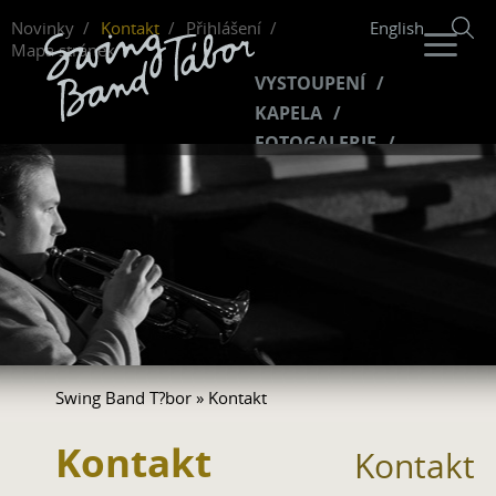
Novinky
Kontakt
Přihlášení
English
Mapa stránek
VYSTOUPENÍ
KAPELA
FOTOGALERIE
HUDBA
VIDEO
FANKLUB
Swing Band T?bor
» Kontakt
Kontakt
Kontakt