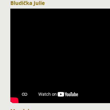
Bludička Julie