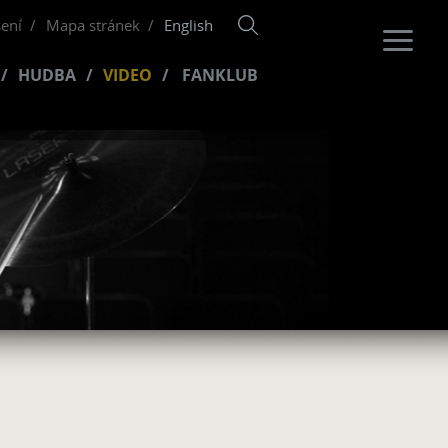
šení
Mapa stránek
English
HUDBA
VIDEO
FANKLUB