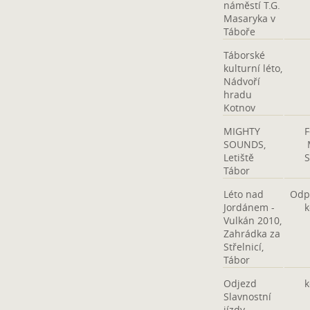
náměstí T.G.
Masaryka v
Táboře
Táborské
kulturní léto,
Nádvoří
hradu
Kotnov
MIGHTY
F
SOUNDS,
Letiště
Tábor
Léto nad
Odp
Jordánem -
k
Vulkán 2010,
Zahrádka za
Střelnicí,
Tábor
Odjezd
k
Slavnostní
jízdy