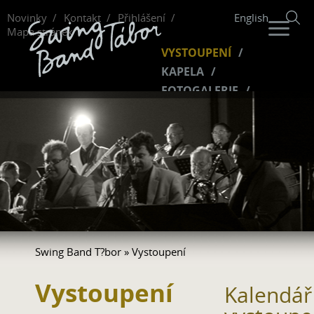
Novinky
Kontakt
Přihlášení
English
Mapa stránek
VYSTOUPENÍ
KAPELA
FOTOGALERIE
HUDBA
VIDEO
FANKLUB
Swing Band T?bor
» Vystoupení
Vystoupení
Kalendář