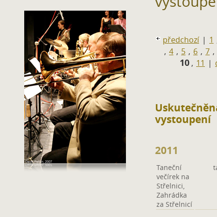
vystoupe
předchozí
|
1
,
4
,
5
,
6
,
7
,
10
,
11
|
Uskutečněn
vystoupení
2011
Taneční
t
večírek na
Střelnici,
Zahrádka
za Střelnicí