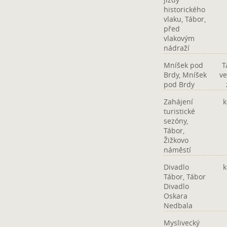
historického
vlaku, Tábor,
před
vlakovým
nádraží
Mníšek pod
T
Brdy, Mníšek
ve
pod Brdy
Zahájení
k
turistické
sezóny,
Tábor,
Žižkovo
náměstí
Divadlo
k
Tábor, Tábor
Divadlo
Oskara
Nedbala
Myslivecký