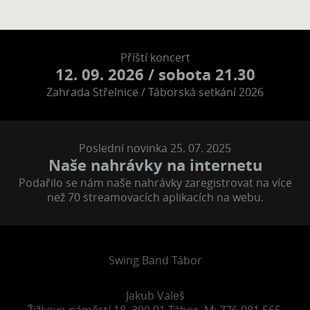
Příští koncert
12. 09. 2026
/ sobota 21.30
Zahrada Střelnice / Táborská setkání 2026
Poslední novinka 25. 07. 2025
Naše nahrávky na internetu
Podařilo se nám naše nahrávky zaregistrovat na více
než 70 streamovacích aplikacích na webu.
Swing Band Tábor
Jakub Valeš
Žižkovo náměstí 18, 390 01 Tábor, M: 776 081 565,