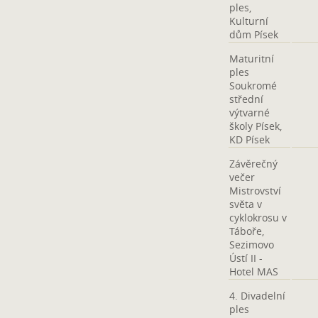
ples,
Kulturní
dům Písek
Maturitní
ples
Soukromé
střední
výtvarné
školy Písek,
KD Písek
Závěrečný
večer
Mistrovství
světa v
cyklokrosu v
Táboře,
Sezimovo
Ústí II -
Hotel MAS
4. Divadelní
ples