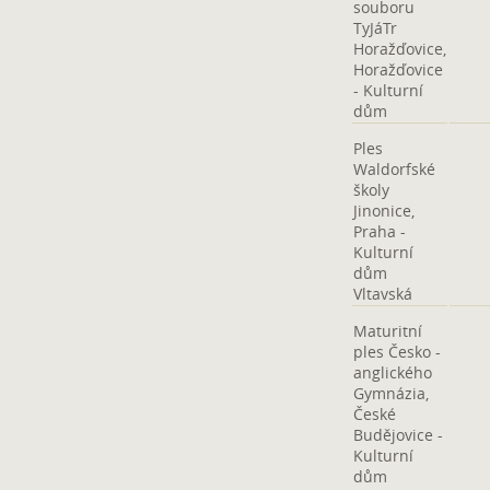
souboru
TyJáTr
Horažďovice,
Horažďovice
- Kulturní
dům
Ples
Waldorfské
školy
Jinonice,
Praha -
Kulturní
dům
Vltavská
Maturitní
ples Česko -
anglického
Gymnázia,
České
Budějovice -
Kulturní
dům