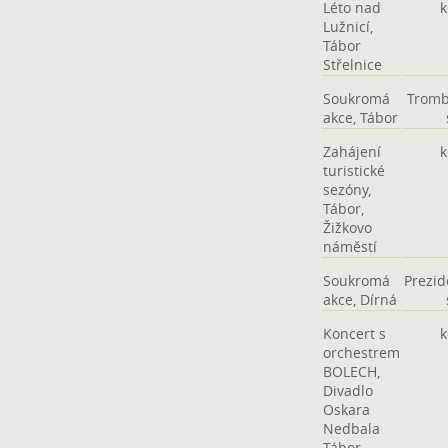
Léto nad
k
Lužnicí,
Tábor
Střelnice
Soukromá
Trom
akce, Tábor
Zahájení
k
turistické
sezóny,
Tábor,
Žižkovo
náměstí
Soukromá
Prezid
akce, Dírná
Koncert s
k
orchestrem
BOLECH,
Divadlo
Oskara
Nedbala
Tábor