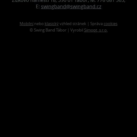
E:
swingband@swingband.cz
Mobilní
nebo
klasický
vzhled stránek | Správa
cookies
© Swing Band Tábor | Vyrobil
Simopt, s.r.o.