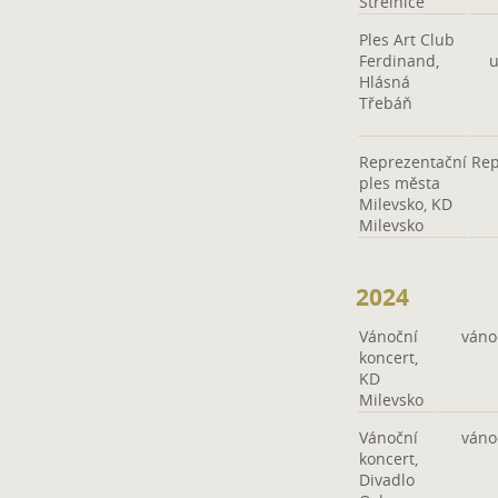
Střelnice
Ples Art Club
Ferdinand,
Hlásná
Třebáň
Reprezentační
Rep
ples města
Milevsko, KD
Milevsko
2024
Vánoční
váno
koncert,
KD
Milevsko
Vánoční
váno
koncert,
Divadlo