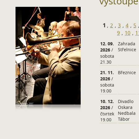
vystoupe
1
,
2
,
3
,
4
,
5
9
,
10
,
1
12. 09.
Zahrada
Střelnice
2026
/
sobota
21.30
21. 11.
Březnice
2026
/
sobota
19.00
10. 12.
Divadlo
Oskara
2026
/
Nedbala
čtvrtek
Tábor
19.00