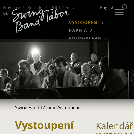
Novinky
Kontakt
Přihlášení
English
Mapa stránek
VYSTOUPENÍ
KAPELA
FOTOGALERIE
HUDBA
VIDEO
FANKLUB
Swing Band T?bor
» Vystoupení
Vystoupení
Kalendář