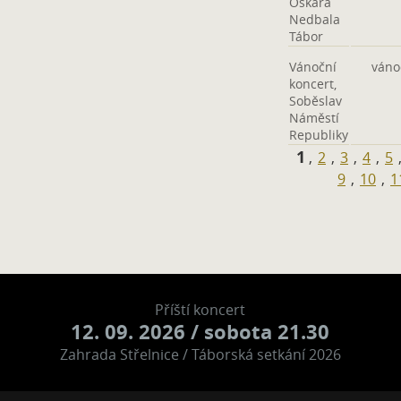
Oskara
Nedbala
Tábor
Vánoční
váno
koncert,
Soběslav
Náměstí
Republiky
1
,
2
,
3
,
4
,
5
9
,
10
,
1
Příští koncert
12. 09. 2026
/ sobota 21.30
Zahrada Střelnice / Táborská setkání 2026