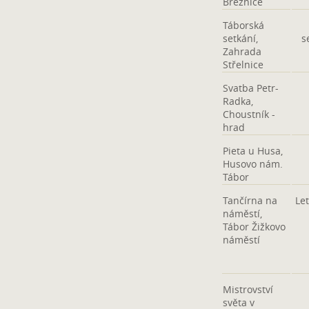
Březnice
Táborská
setkání,
s
Zahrada
Střelnice
Svatba Petr-
Radka,
Choustník -
hrad
Pieta u Husa,
Husovo nám.
Tábor
Tančírna na
Let
náměstí,
Tábor Žižkovo
náměstí
Mistrovství
světa v