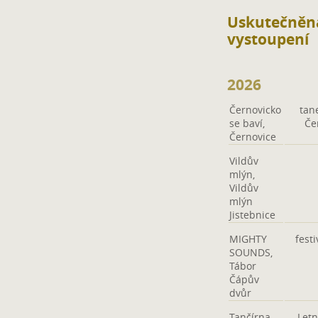
Uskutečněn
vystoupení
2026
Černovicko
tan
se baví,
Če
Černovice
Vildův
mlýn,
Vildův
mlýn
Jistebnice
MIGHTY
fest
SOUNDS,
Tábor
Čápův
dvůr
Tančírna
Letn