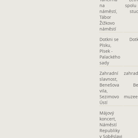
na
spolu
náměstí,
stu
Tábor
Žižkovo
náměstí
Dotkni se
Dotk
Písku,
Písek -
Palackého
sady
Zahradní
zahrad
slavnost,
Benešova
Be
vila,
Sezimovo
muzee
Ústí
Májový
koncert,
Náměstí
Republiky
v Soběslavi