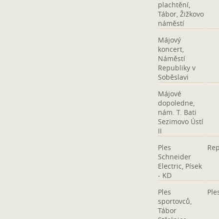
plachtění,
Tábor, Žižkovo
náměstí
Májový
koncert,
Náměstí
Republiky v
Soběslavi
Májové
dopoledne,
nám. T. Bati
Sezimovo Ústí
II
Ples
Rep
Schneider
Electric, Písek
- KD
Ples
Ple
sportovců,
Tábor