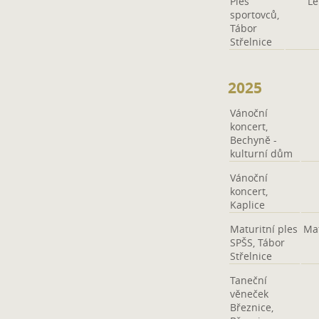
Ples
Lé
sportovců,
Tábor
Střelnice
2025
Vánoční
koncert,
Bechyně -
kulturní dům
Vánoční
koncert,
Kaplice
Maturitní ples
Mat
SPŠS, Tábor
Střelnice
Taneční
věneček
Březnice,