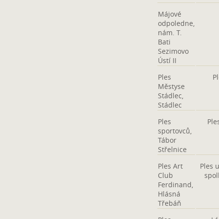
Májové
odpoledne,
nám. T.
Bati
Sezimovo
Ústí II
Ples
P
Městyse
Stádlec,
Stádlec
Ples
Ple
sportovců,
Tábor
Střelnice
Ples Art
Ples 
Club
spol
Ferdinand,
Hlásná
Třebáň