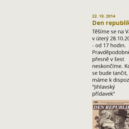
22. 10. 2014
Den republi
Těšíme se na V
v úterý 28.10.2
- od 17 hodin.
Pravděpodobn
přesně v šest
neskončíme. K
se bude tančit,
máme k dispoz
"Jihlavský
přídavek"