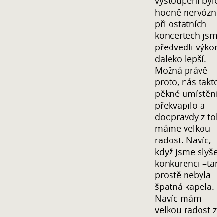
vystoupení byl
hodně nervózní
při ostatních
koncertech js
předvedli výko
daleko lepší.
Možná právě
proto, nás takt
pěkné umístěn
překvapilo a
doopravdy z t
máme velkou
radost. Navíc,
když jsme slyše
konkurenci –t
prostě nebyla
špatná kapela.
Navíc mám
velkou radost z