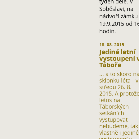
týden déle. V
Soběslavi, na
nádvoří zámku
19.9.2015 od 1
hodin.
18. 08. 2015
Jediné letní
vystoupení 
Táboře
... a to skoro n
sklonku léta - v
středu 26. 8.
2015. A protož
letos na
Táborských
setkáních
vystupovat
nebudeme, tak
vlastně i jediné