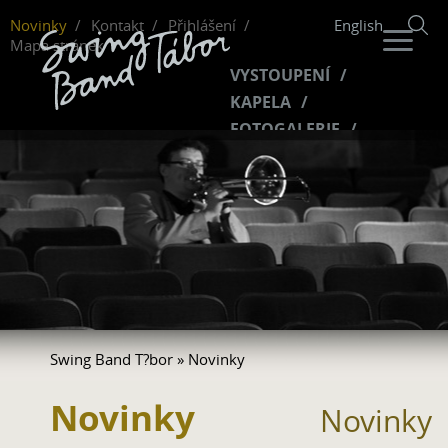
Novinky
Kontakt
Přihlášení
English
Mapa stránek
VYSTOUPENÍ
KAPELA
FOTOGALERIE
HUDBA
VIDEO
FANKLUB
Swing Band T?bor
» Novinky
Novinky
Novinky