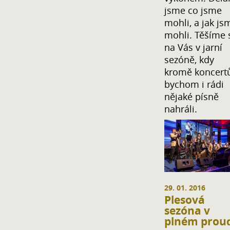
jsme co jsme
mohli, a jak js
mohli. Těšíme 
na Vás v jarní
sezóně, kdy
kromě koncert
bychom i rádi
nějaké písně
nahráli.
29. 01. 2016
Plesová
sezóna v
plném prou