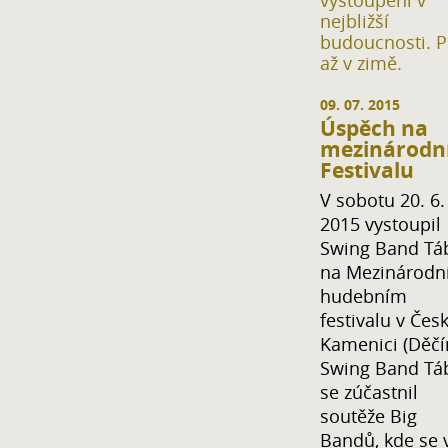
vystoupení v
nejbližší
budoucnosti. P
až v zimě.
09. 07. 2015
Úspěch na
mezinárodn
Festivalu
V sobotu 20. 6.
2015 vystoupil
Swing Band Tá
na Mezinárod
hudebním
festivalu v Čes
Kamenici (Děčí
Swing Band Tá
se zúčastnil
soutěže Big
Bandů, kde se 