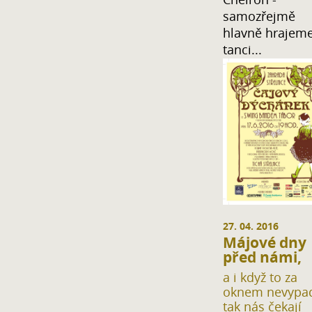
samozřejmě
hlavně hrajeme
tanci...
27. 04. 2016
Májové dny
před námi,
a i když to za
oknem nevypa
tak nás čekají