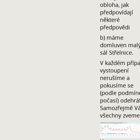
obloha, jak
předpovídají
některé
předpovědi
b) máme
domluven mal
sál Střelnice.
V každém příp
vystoupení
nerušíme a
pokusíme se
(podle podmín
počasí) odehrát
Samozřejmě V
všechny zveme!