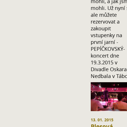
mohli, a jak js
mohli. Už nyní 
ale můžete
rezervovat a
zakoupit
vstupenky na
první jarní -
PEPÍČKOVSKÝ-
koncert dne
19.3.2015 v
Divadle Oskara
Nedbala v Tábo
13. 01. 2015
Plesová