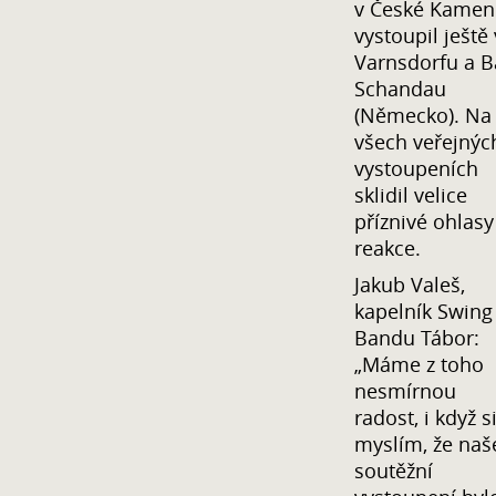
v České Kameni
vystoupil ještě
Varnsdorfu a 
Schandau
(Německo). Na
všech veřejnýc
vystoupeních
sklidil velice
příznivé ohlasy
reakce.
Jakub Valeš,
kapelník Swing
Bandu Tábor:
„Máme z toho
nesmírnou
radost, i když s
myslím, že naš
soutěžní