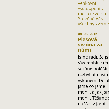
venkovní
vystoupení v
měsíci květnu.
Srdečně Vás
všechny zveme
08. 03. 2016
Plesová
sezóna za
námi
Jsme rádi, že j
Vás mohli v tét
sezóně potěšit
rozhýbat naší
výkonem. Dělal
jsme co jsme
mohli, a jak js
mohli. Těšíme 
na Vás v jarní