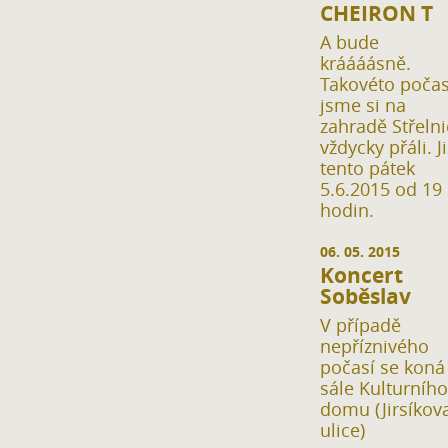
CHEIRON T
A bude
kráááásně.
Takovéto počas
jsme si na
zahradě Střelni
vždycky přáli. Ji
tento pátek
5.6.2015 od 19
hodin.
06. 05. 2015
Koncert
Soběslav
V případě
nepříznivého
počasí se koná
sále Kulturního
domu (Jirsíkov
ulice)