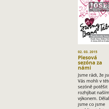
02. 03. 2015
Plesová
sezóna za
námi
Jsme rádi, že j
Vás mohli v tét
sezóně potěšit
rozhýbat naší
výkonem. Dělal
jsme co jsme