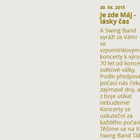
30. 04. 2015
Je zde Máj -
lásky čas
A Swing Band
vyráží za Vámi 
se
vzpomínkovým
koncerty k výro
70 let od konce 
světové války.
Podle předpov
počasí nás čeka
zajímavé dny, a
z boje utíkat
nebudeme!
Koncerty se
uskuteční za
každého počasí
Těšíme se na V
Swing Band Tá