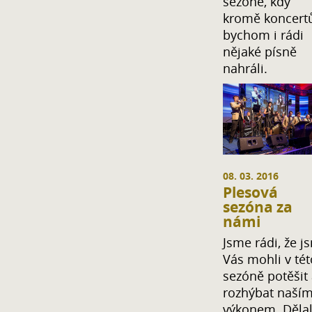
sezóně, kdy
kromě koncert
bychom i rádi
nějaké písně
nahráli.
08. 03. 2016
Plesová
sezóna za
námi
Jsme rádi, že j
Vás mohli v tét
sezóně potěšit
rozhýbat naší
výkonem. Dělal