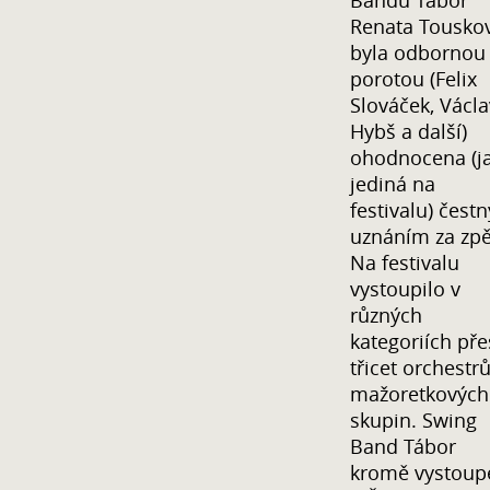
Bandu Tábor
Renata Tousko
byla odbornou
porotou (Felix
Slováček, Václa
Hybš a další)
ohodnocena (j
jediná na
festivalu) čest
uznáním za zpě
Na festivalu
vystoupilo v
různých
kategoriích pře
třicet orchestrů
mažoretkových
skupin. Swing
Band Tábor
kromě vystoup