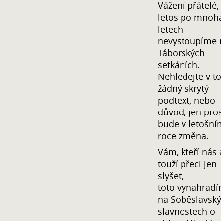
Vážení přátelé,
letos po mnoh
letech
nevystoupíme 
Táborských
setkáních.
Nehledejte v t
žádný skrytý
podtext, nebo
důvod, jen pro
bude v letošní
roce změna.
Vám, kteří nás 
touží přeci jen
slyšet,
toto vynahrad
na Soběslavsk
slavnostech o