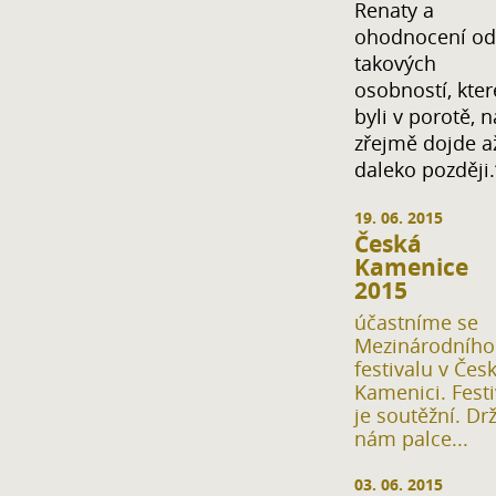
Renaty a
ohodnocení od
takových
osobností, kter
byli v porotě, 
zřejmě dojde a
daleko později.
19. 06. 2015
Česká
Kamenice
2015
účastníme se
Mezinárodního
festivalu v Čes
Kamenici. Festi
je soutěžní. Dr
nám palce...
03. 06. 2015