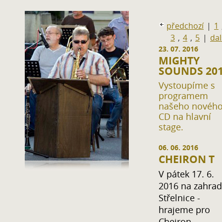
předchozí
|
1
3
,
4
,
5
|
dal
23. 07. 2016
MIGHTY
SOUNDS 20
Vystoupíme s
programem
našeho novéh
CD na hlavní
stage.
06. 06. 2016
CHEIRON T
V pátek 17. 6.
2016 na zahra
Střelnice -
hrajeme pro
Cheiron -