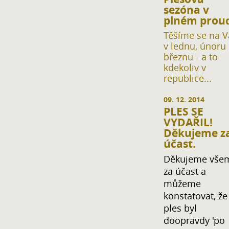
sezóna v
plném prou
Těšíme se na V
v lednu, únoru 
březnu - a to
kdekoliv v
republice...
09. 12. 2014
PLES SE
VYDAŘIL!
Děkujeme z
účast.
Děkujeme vše
za účast a
můžeme
konstatovat, že
ples byl
doopravdy 'po