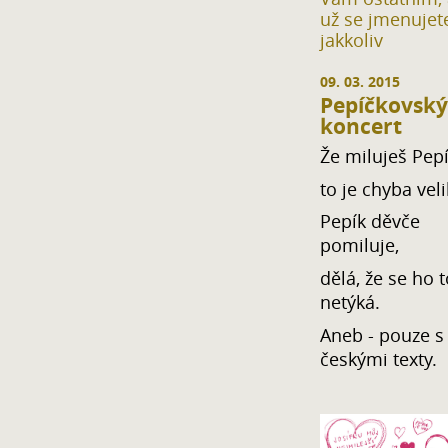
už se jmenujet
jakkoliv
09. 03. 2015
Pepíčkovský
koncert
Že miluješ Pepí
to je chyba veli
Pepík děvče
pomiluje,
dělá, že se ho t
netýká.
Aneb - pouze s
českými texty.