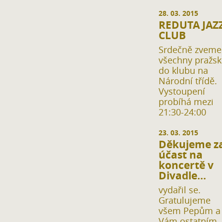
28. 03. 2015
REDUTA JAZ
CLUB
Srdečně zveme
všechny pražsk
do klubu na
Národní třídě.
Vystoupení
probíhá mezi
21:30-24:00
23. 03. 2015
Děkujeme z
účast na
koncertě v
Divadle...
vydařil se.
Gratulujeme
všem Pepům a 
Vám ostatním, 