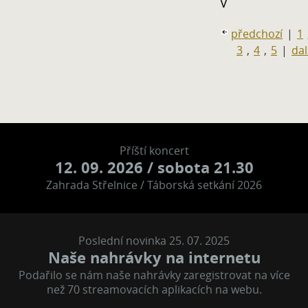
V
předchozí
|
1
3
,
4
,
5
|
dal
Příští koncert
12. 09. 2026
/ sobota 21.30
Zahrada Střelnice / Táborská setkání 2026
Poslední novinka 25. 07. 2025
Naše nahrávky na internetu
Podařilo se nám naše nahrávky zaregistrovat na více
než 70 streamovacích aplikacích na webu.