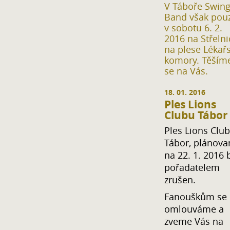
V Táboře Swin
Band však pou
v sobotu 6. 2.
2016 na Střelni
na plese Lékař
komory. Těším
se na Vás.
18. 01. 2016
Ples Lions
Clubu Tábor
Ples Lions Clu
Tábor, plánova
na 22. 1. 2016 
pořadatelem
zrušen.
Fanouškům se
omlouváme a
zveme Vás na