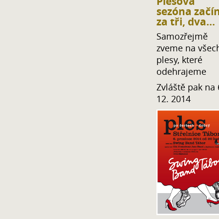
Plesová
sezóna začí
za tři, dva...
Samozřejmě
zveme na všec
plesy, které
odehrajeme
Zvláště pak na 
12. 2014