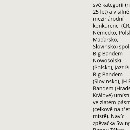
své kategorii (
25 let) a v silné
mezinárodní
konkurenci (ČR
Německo, Pols
Maďarsko,
Slovinsko) spol
Big Bandem
Nowosolski
(Polsko), Jazz P
Big Bandem
(Slovinsko), JH 
Bandem (Hrad
Králové) umísti
ve zlatém pás
(celkově na tře
místě). Navíc
zpěvačka Swin