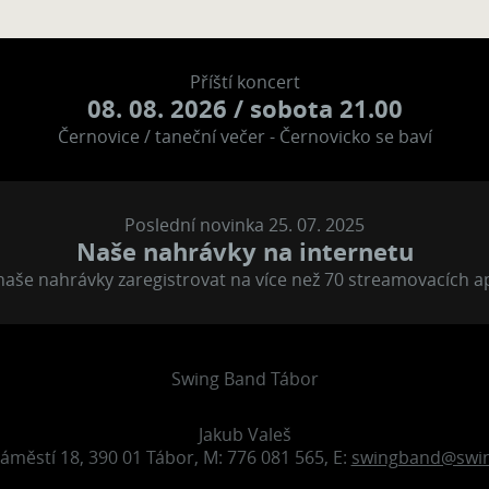
Příští koncert
08. 08. 2026
/ sobota 21.00
Černovice / taneční večer - Černovicko se baví
Poslední novinka 25. 07. 2025
Naše nahrávky na internetu
aše nahrávky zaregistrovat na více než 70 streamovacích a
Swing Band Tábor
Jakub Valeš
áměstí 18, 390 01 Tábor, M: 776 081 565, E:
swingband@swin