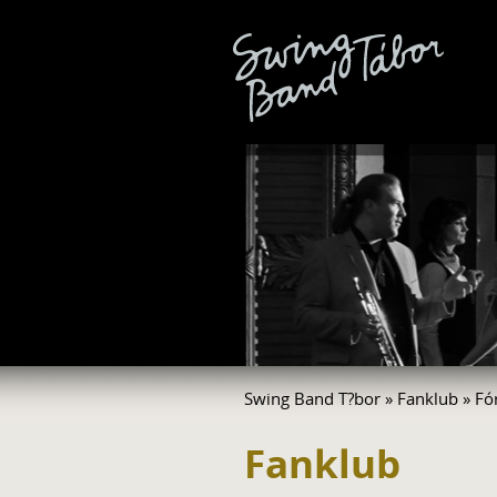
Swing Band T?bor
»
Fanklub
» Fó
Fanklub