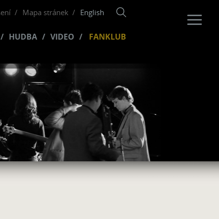
šení
Mapa stránek
English
HUDBA
VIDEO
FANKLUB