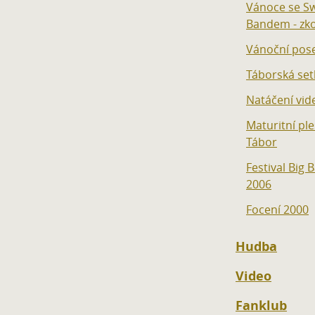
Vánoce se S
Bandem - zk
Vánoční pos
Táborská set
Natáčení vid
Maturitní pl
Tábor
Festival Big
2006
Focení 2000
Hudba
Video
Fanklub