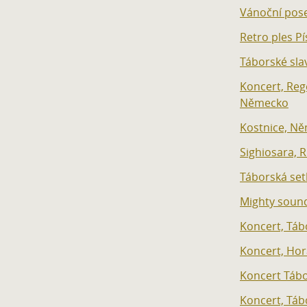
Vánoční pos
Retro ples Pí
Táborské sla
Koncert, Reg
Německo
Kostnice, N
Sighiosara,
Táborská set
Mighty soun
Koncert, Táb
Koncert, Hor
Koncert Táb
Koncert, Táb