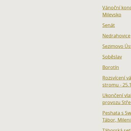
Vánoční kon
Milevsko
Senát
Nedrahovice
Sezimovo Úst
Soběslav
Borotín
Rozsvícení v
stromu - 25.
Ukončení vl
provozu Stře
Peshata s S
Tábor, Milen
Táborská set