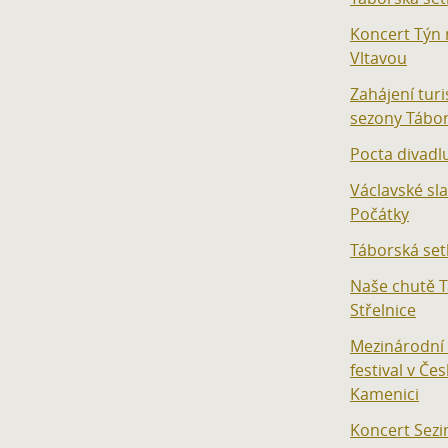
Koncert Týn
Vltavou
Zahájení turi
sezony Tábo
Pocta divadl
Václavské sl
Počátky
Táborská set
Naše chutě 
Střelnice
Mezinárodní
festival v Če
Kamenici
Koncert Sezi