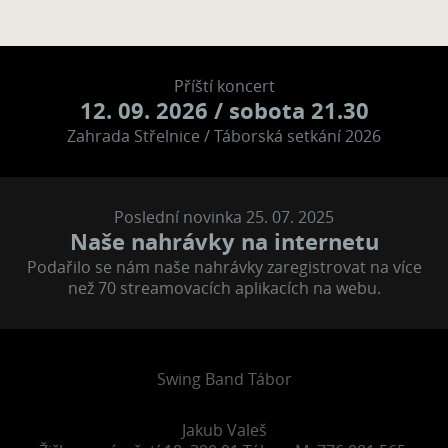
Příští koncert
12. 09. 2026
/ sobota 21.30
Zahrada Střelnice / Táborská setkání 2026
Poslední novinka 25. 07. 2025
Naše nahrávky na internetu
Podařilo se nám naše nahrávky zaregistrovat na více
než 70 streamovacích aplikacích na webu.
Swing Band Tábor
Jakub Valeš