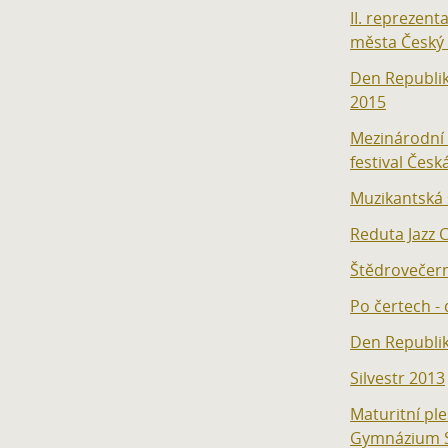
II. reprezent
města Český
Den Republik
2015
Mezinárodní
festival Čes
Muzikantská 
Reduta Jazz 
Štědrovečern
Po čertech -
Den Republi
Silvestr 2013
Maturitní ple
Gymnázium 