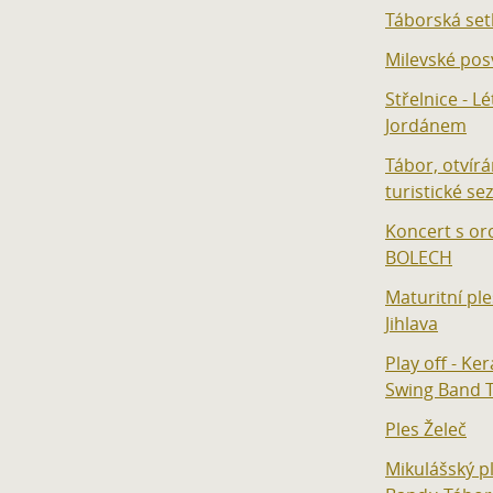
Táborská set
Milevské pos
Střelnice - L
Jordánem
Tábor, otvírá
turistické se
Koncert s o
BOLECH
Maturitní pl
Jihlava
Play off - Ke
Swing Band 
Ples Želeč
Mikulášský p