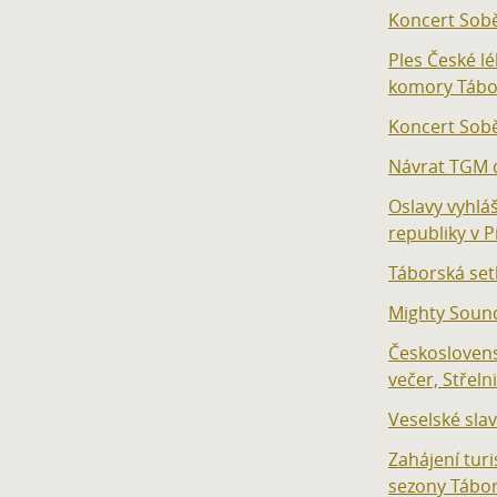
Koncert Sob
Ples České l
komory Tábo
Koncert Sob
Návrat TGM d
Oslavy vyhlá
republiky v P
Táborská set
Mighty Soun
Českoslovens
večer, Střeln
Veselské sla
Zahájení turi
sezony Tábo