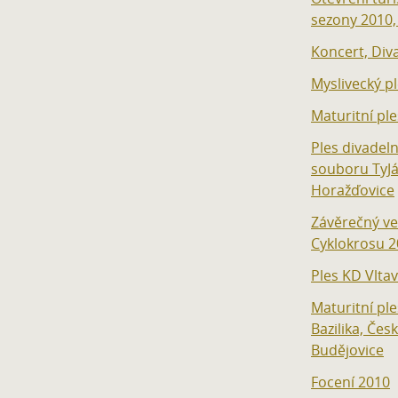
sezony 2010,
Koncert, Div
Myslivecký pl
Maturitní ple
Ples divadel
souboru TyJá
Horažďovice
Závěrečný ve
Cyklokrosu 
Ples KD Vlta
Maturitní pl
Bazilika, Čes
Budějovice
Focení 2010