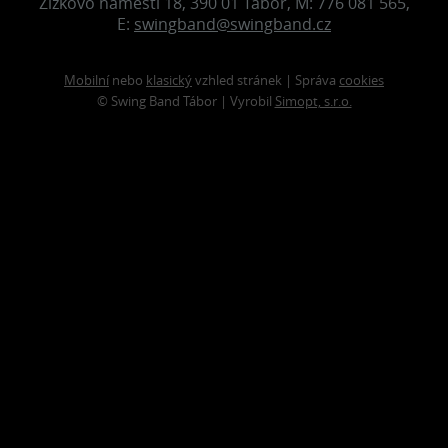
Žižkovo náměstí 18, 390 01 Tábor, M: 776 081 565,
E:
swingband@swingband.cz
Mobilní
nebo
klasický
vzhled stránek | Správa
cookies
© Swing Band Tábor | Vyrobil
Simopt, s.r.o.