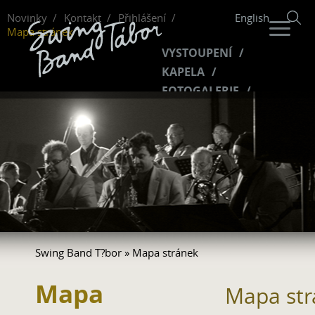
Novinky
Kontakt
Přihlášení
English
Mapa stránek
VYSTOUPENÍ
KAPELA
FOTOGALERIE
HUDBA
VIDEO
FANKLUB
Swing Band T?bor
» Mapa stránek
Mapa
Mapa str