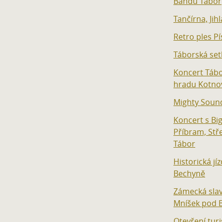
Bandu Tábor
Tančírna, Jih
Retro ples Pí
Táborská set
Koncert Tábo
hradu Kotno
Mighty Soun
Koncert s B
Příbram, Stře
Tábor
Historická jí
Bechyně
Zámecká slav
Mníšek pod 
Otevření turi