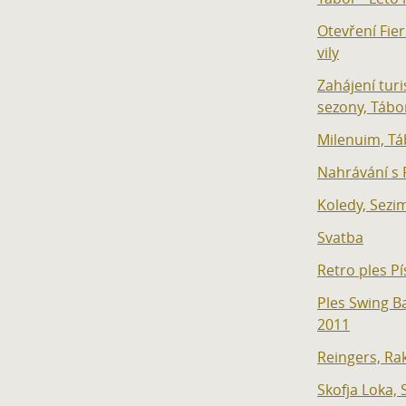
Otevření Fie
vily
Zahájení turi
sezony, Tábo
Milenuim, Tá
Nahrávání s
Koledy, Sezi
Svatba
Retro ples Pí
Ples Swing 
2011
Reingers, Ra
Skofja Loka, 