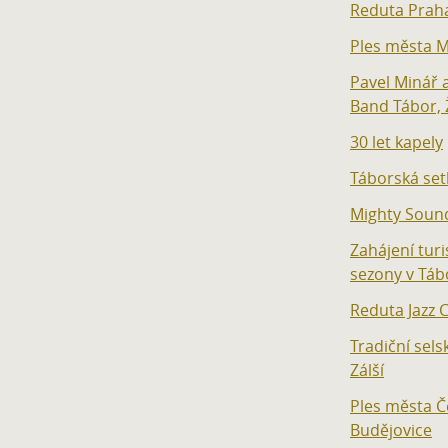
Reduta Prah
Ples města M
Pavel Minář 
Band Tábor, 
30 let kapely
Táborská set
Mighty Soun
Zahájení turi
sezony v Táb
Reduta Jazz C
Tradiční sels
Zálší
Ples města Č
Budějovice