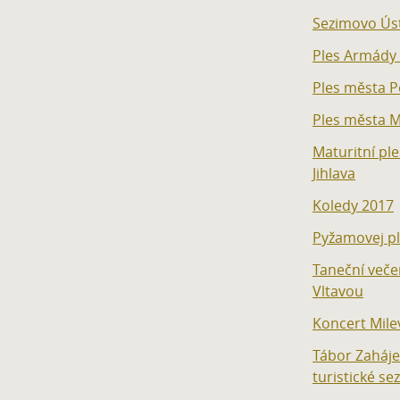
Sezimovo Úst
Ples Armády
Ples města P
Ples města M
Maturitní pl
Jihlava
Koledy 2017
Pyžamovej p
Taneční veče
Vltavou
Koncert Mile
Tábor Zaháje
turistické se