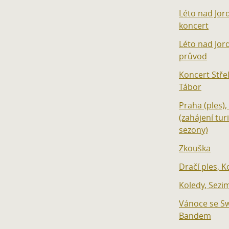
Léto nad Jo
koncert
Léto nad Jo
průvod
Koncert Střel
Tábor
Praha (ples),
(zahájení tur
sezony)
Zkouška
Dračí ples, K
Koledy, Sezi
Vánoce se S
Bandem