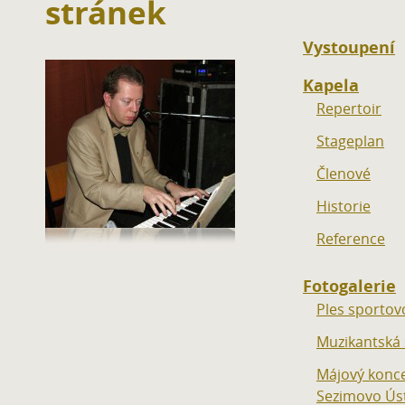
stránek
Vystoupení
Kapela
Repertoir
Stageplan
Členové
Historie
Reference
Fotogalerie
Ples sportov
Muzikantská 
Májový konc
Sezimovo Úst