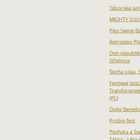
Táborská set
MIGHTY SOU
Ples Swing 
Retroples Pí
Den republik
Střelnice
Škofja Loka, 
Festiwal Jazz
Trandycyjneg
(PL)
Dolní Beneš
Probio fest
Peshata a S
Tábor - Léto 