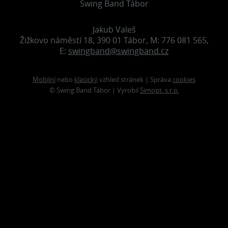
Swing Band Tábor
Jakub Valeš
Žižkovo náměstí 18, 390 01 Tábor, M: 776 081 565,
E:
swingband@swingband.cz
Mobilní
nebo
klasický
vzhled stránek | Správa
cookies
© Swing Band Tábor | Vyrobil
Simopt, s.r.o.