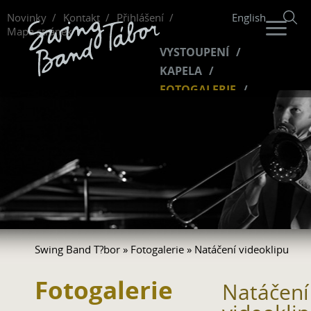
Novinky
Kontakt
Přihlášení
English
Mapa stránek
VYSTOUPENÍ
KAPELA
FOTOGALERIE
HUDBA
VIDEO
FANKLUB
Swing Band T?bor
»
Fotogalerie
» Natáčení videoklipu
Fotogalerie
Natáčení