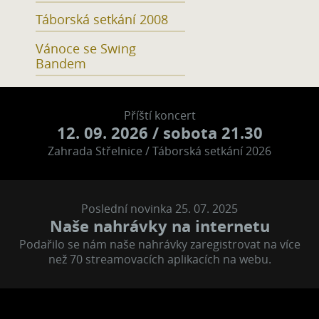
Táborská setkání 2008
Vánoce se Swing
Bandem
Příští koncert
12. 09. 2026
/ sobota 21.30
Zahrada Střelnice / Táborská setkání 2026
Poslední novinka 25. 07. 2025
Naše nahrávky na internetu
Podařilo se nám naše nahrávky zaregistrovat na více
než 70 streamovacích aplikacích na webu.