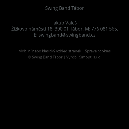
Swing Band Tábor
Jakub Valeš
Žižkovo náměstí 18, 390 01 Tábor, M: 776 081 565,
E:
swingband@swingband.cz
Mobilní
nebo
klasický
vzhled stránek | Správa
cookies
© Swing Band Tábor | Vyrobil
Simopt, s.r.o.