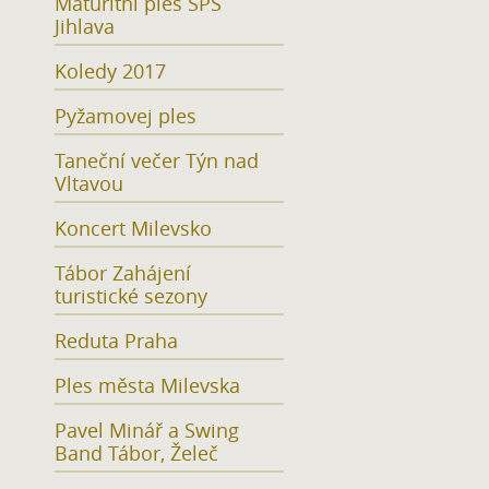
Maturitní ples SPŠ
Jihlava
Koledy 2017
Pyžamovej ples
Taneční večer Týn nad
Vltavou
Koncert Milevsko
Tábor Zahájení
turistické sezony
Reduta Praha
Ples města Milevska
Pavel Minář a Swing
Band Tábor, Želeč