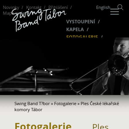
Novinky
Kontakt
Přihlášení
English
Mapa stránek
VYSTOUPENÍ
KAPELA
FOTOGALERIE
HUDBA
VIDEO
FANKLUB
Swing Band T?bor
»
Fotogalerie
» Ples České lékařské
komory Tábor
Fotogalerie
Ples