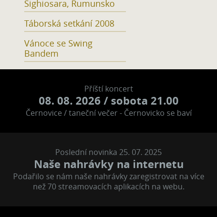
Sighiosara, Rumunsko
Táborská setkání 2008
Vánoce se Swing
Bandem
Příští koncert
08. 08. 2026
/ sobota 21.00
Černovice / taneční večer - Černovicko se baví
Poslední novinka 25. 07. 2025
Naše nahrávky na internetu
Podařilo se nám naše nahrávky zaregistrovat na více
než 70 streamovacích aplikacích na webu.