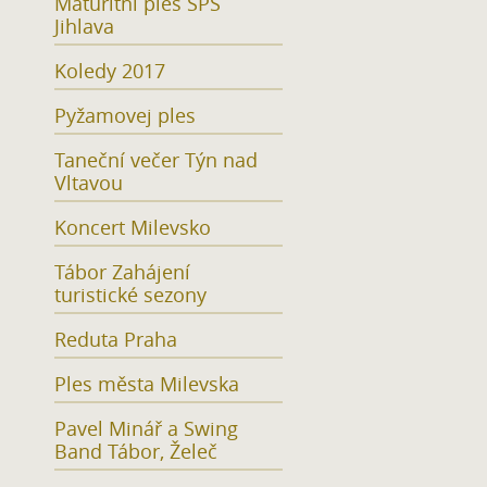
Maturitní ples SPŠ
Jihlava
Koledy 2017
Pyžamovej ples
Taneční večer Týn nad
Vltavou
Koncert Milevsko
Tábor Zahájení
turistické sezony
Reduta Praha
Ples města Milevska
Pavel Minář a Swing
Band Tábor, Želeč