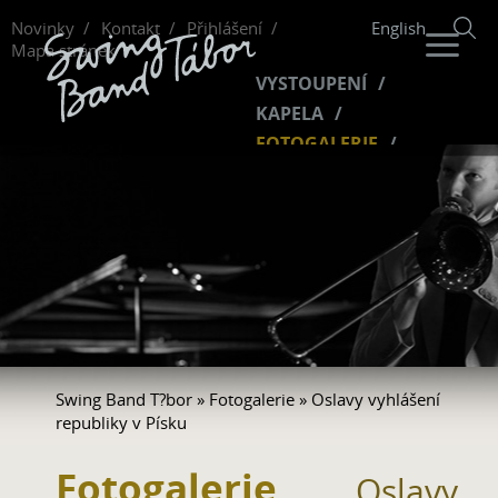
Novinky
Kontakt
Přihlášení
English
Mapa stránek
VYSTOUPENÍ
KAPELA
FOTOGALERIE
HUDBA
VIDEO
FANKLUB
Swing Band T?bor
»
Fotogalerie
» Oslavy vyhlášení
republiky v Písku
Fotogalerie
Oslavy