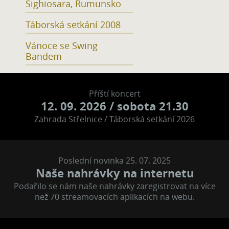
Sighiosara, Rumunsko
Táborská setkání 2008
Vánoce se Swing
Bandem
Příští koncert
12. 09. 2026
/ sobota 21.30
Zahrada Střelnice / Táborská setkání 2026
Poslední novinka 25. 07. 2025
Naše nahrávky na internetu
Podařilo se nám naše nahrávky zaregistrovat na více
než 70 streamovacích aplikacích na webu.