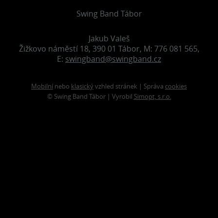
Swing Band Tábor
Jakub Valeš
Žižkovo náměstí 18, 390 01 Tábor, M: 776 081 565,
E:
swingband@swingband.cz
Mobilní
nebo
klasický
vzhled stránek | Správa
cookies
© Swing Band Tábor | Vyrobil
Simopt, s.r.o.