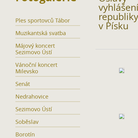
vyhlášen
republik
Ples sportovců Tábor
v Písku
Muzikantská svatba
Májový koncert
Sezimovo Ústí
Vánoční koncert
Milevsko
Senát
Nedrahovice
Sezimovo Ústí
Soběslav
Borotín