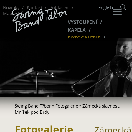
Novinky
Kontakt
Přihlášení
English
Mapa stránek
VYSTOUPENÍ
KAPELA
FOTOGALERIE
HUDBA
VIDEO
FANKLUB
Swing Band T?bor
»
Fotogalerie
» Zámecká slavnost,
Mníšek pod Brdy
Fotogalerie
Zámecká