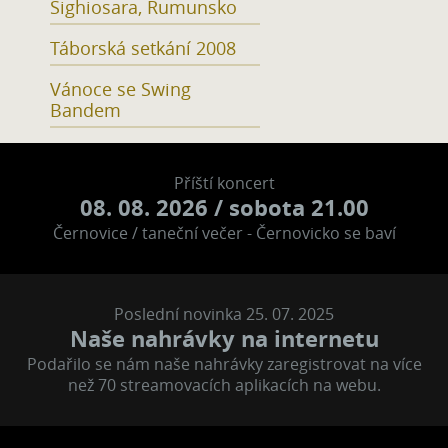
Sighiosara, Rumunsko
Táborská setkání 2008
Vánoce se Swing
Bandem
Příští koncert
08. 08. 2026
/ sobota 21.00
Černovice / taneční večer - Černovicko se baví
Poslední novinka 25. 07. 2025
Naše nahrávky na internetu
Podařilo se nám naše nahrávky zaregistrovat na více
než 70 streamovacích aplikacích na webu.