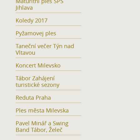
Maturitní ples SPŠ
Jihlava
Koledy 2017
Pyžamovej ples
Taneční večer Týn nad
Vltavou
Koncert Milevsko
Tábor Zahájení
turistické sezony
Reduta Praha
Ples města Milevska
Pavel Minář a Swing
Band Tábor, Želeč