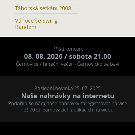
Táborská setkání 2008
Vánoce se Swing
Bandem
Příští koncert
08. 08. 2026
/ sobota 21.00
Černovice / taneční večer - Černovicko se baví
Poslední novinka 25. 07. 2025
Naše nahrávky na internetu
Podařilo se nám naše nahrávky zaregistrovat na více
než 70 streamovacích aplikacích na webu.