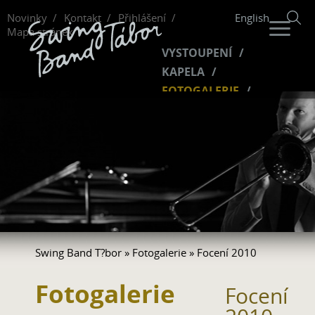
Novinky
Kontakt
Přihlášení
English
Mapa stránek
VYSTOUPENÍ
KAPELA
FOTOGALERIE
HUDBA
VIDEO
FANKLUB
Swing Band T?bor
»
Fotogalerie
» Focení 2010
Fotogalerie
Focení