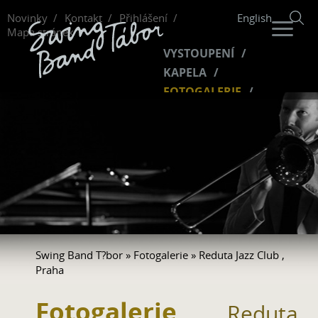
Novinky
Kontakt
Přihlášení
English
Mapa stránek
VYSTOUPENÍ
KAPELA
FOTOGALERIE
HUDBA
VIDEO
FANKLUB
Swing Band T?bor
»
Fotogalerie
» Reduta Jazz Club ,
Praha
Fotogalerie
Reduta