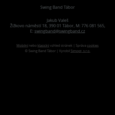
Swing Band Tábor
Jakub Valeš
Žižkovo náměstí 18, 390 01 Tábor, M: 776 081 565,
E:
swingband@swingband.cz
Mobilní
nebo
klasický
vzhled stránek | Správa
cookies
© Swing Band Tábor | Vyrobil
Simopt, s.r.o.