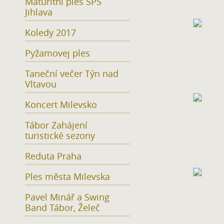
Maturitní ples SPŠ
Jihlava
Koledy 2017
Pyžamovej ples
Taneční večer Týn nad
Vltavou
Koncert Milevsko
Tábor Zahájení
turistické sezony
Reduta Praha
Ples města Milevska
Pavel Minář a Swing
Band Tábor, Želeč