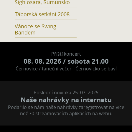
Sighiosara, Rumunsko
Táborská setkání 2008
Vánoce se Swing
Bandem
Příští koncert
08. 08. 2026
/ sobota 21.00
Černovice / taneční večer - Černovicko se baví
Poslední novinka 25. 07. 2025
Naše nahrávky na internetu
Podařilo se nám naše nahrávky zaregistrovat na více
než 70 streamovacích aplikacích na webu.