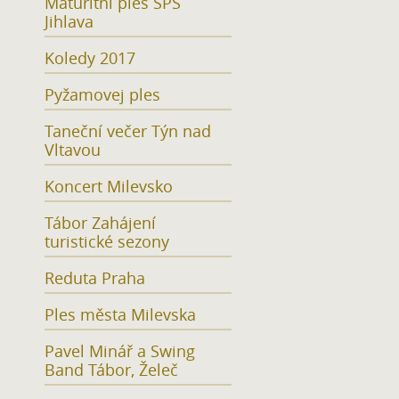
Maturitní ples SPŠ
Jihlava
Koledy 2017
Pyžamovej ples
Taneční večer Týn nad
Vltavou
Koncert Milevsko
Tábor Zahájení
turistické sezony
Reduta Praha
Ples města Milevska
Pavel Minář a Swing
Band Tábor, Želeč