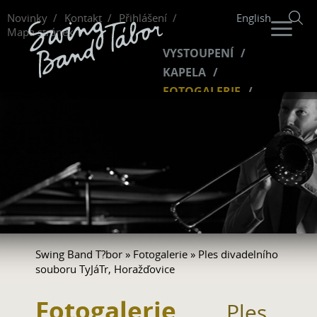
Novinky
Kontakt
Přihlášení
English
Mapa stránek
VYSTOUPENÍ
KAPELA
FOTOGALERIE
HUDBA
VIDEO
FANKLUB
Swing Band T?bor
»
Fotogalerie
» Ples divadelního
souboru TyJáTr, Horažďovice
Fotogalerie
Ples