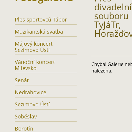
divadeln
souboru
Ples sportovců Tábor
TyJáTr,
Horažďov
Muzikantská svatba
Májový koncert
Sezimovo Ústí
Vánoční koncert
Chyba! Galerie ne
Milevsko
nalezena.
Senát
Nedrahovice
Sezimovo Ústí
Soběslav
Borotín