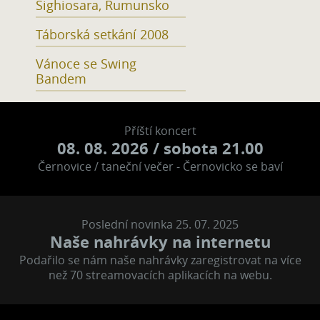
Sighiosara, Rumunsko
Táborská setkání 2008
Vánoce se Swing
Bandem
Příští koncert
08. 08. 2026
/ sobota 21.00
Černovice / taneční večer - Černovicko se baví
Poslední novinka 25. 07. 2025
Naše nahrávky na internetu
Podařilo se nám naše nahrávky zaregistrovat na více
než 70 streamovacích aplikacích na webu.