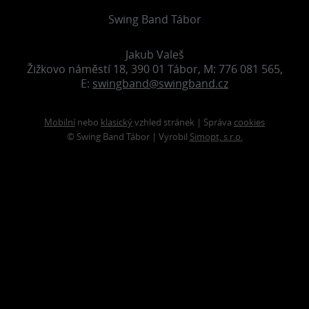
Swing Band Tábor
Jakub Valeš
Žižkovo náměstí 18, 390 01 Tábor, M: 776 081 565,
E:
swingband@swingband.cz
Mobilní
nebo
klasický
vzhled stránek | Správa
cookies
© Swing Band Tábor | Vyrobil
Simopt, s.r.o.