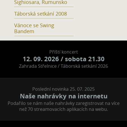
Sighiosara, Rumunsko
Táborská setkání 2008
Vánoce se Swing
Bandem
Příští koncert
12. 09. 2026
/ sobota 21.30
Zahrada Střelnice / Táborská setkání 2026
Poslední novinka 25. 07. 2025
Naše nahrávky na internetu
Podařilo se nám naše nahrávky zaregistrovat na více
než 70 streamovacích aplikacích na webu.