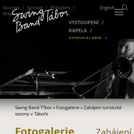
Novinky
Kontakt
Přihlášení
English
Mapa stránek
VYSTOUPENÍ
KAPELA
FOTOGALERIE
HUDBA
VIDEO
FANKLUB
Swing Band T?bor
»
Fotogalerie
» Zahájení turistické
sezony v Táboře
Fotogalerie
Zahájení