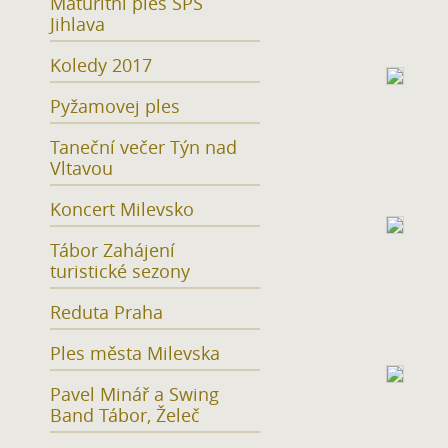
Maturitní ples SPŠ
Jihlava
Koledy 2017
Pyžamovej ples
Taneční večer Týn nad
Vltavou
Koncert Milevsko
Tábor Zahájení
turistické sezony
Reduta Praha
Ples města Milevska
Pavel Minář a Swing
Band Tábor, Želeč