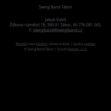
Swing Band Tábor
Jakub Valeš
Žižkovo náměstí 18, 390 01 Tábor, M: 776 081 565,
E:
swingband@swingband.cz
Mobilní
nebo
klasický
vzhled stránek | Správa
cookies
© Swing Band Tábor | Vyrobil
Simopt, s.r.o.