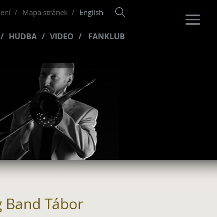
šení
Mapa stránek
English
HUDBA
VIDEO
FANKLUB
ng Band Tábor