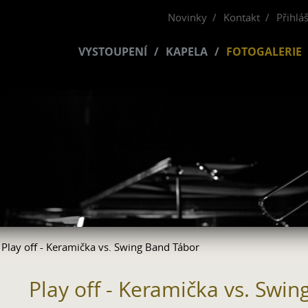
Novinky
Kontakt
Přihlá
VYSTOUPENÍ
KAPELA
FOTOGALERIE
 Play off - Keramička vs. Swing Band Tábor
Play off - Keramička vs. Swi