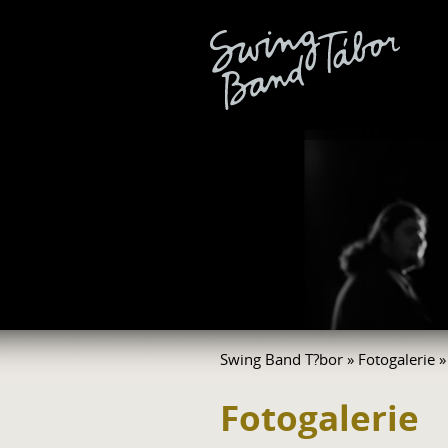
Swing Band T?bor
»
Fotogalerie
»
Fotogalerie